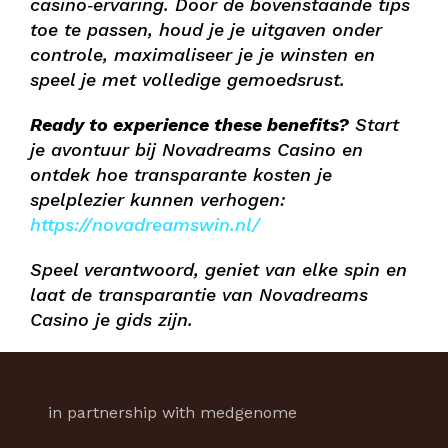
casino‑ervaring. Door de bovenstaande tips
toe te passen, houd je je uitgaven onder
controle, maximaliseer je je winsten en
speel je met volledige gemoedsrust.
Ready to experience these benefits?
Start
je avontuur bij Novadreams Casino en
ontdek hoe transparante kosten je
spelplezier kunnen verhogen:
https://novadreamswin.nl/
Speel verantwoord, geniet van elke spin en
laat de transparantie van Novadreams
Casino je gids zijn.
in partnership with medgenome