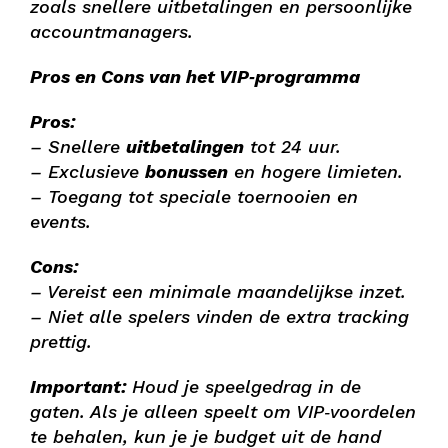
zoals snellere uitbetalingen en persoonlijke
accountmanagers.
Pros en Cons van het VIP‑programma
Pros:
– Snellere
uitbetalingen
tot 24 uur.
– Exclusieve
bonussen
en hogere limieten.
– Toegang tot speciale toernooien en
events.
Cons:
– Vereist een minimale maandelijkse inzet.
– Niet alle spelers vinden de extra tracking
prettig.
Important:
Houd je speelgedrag in de
gaten. Als je alleen speelt om VIP‑voordelen
te behalen, kun je je budget uit de hand