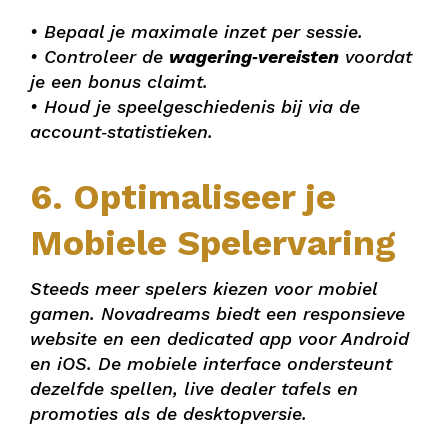
• Bepaal je maximale inzet per sessie.
• Controleer de
wagering‑vereisten
voordat
je een bonus claimt.
• Houd je speelgeschiedenis bij via de
account‑statistieken.
6. Optimaliseer je
Mobiele Spelervaring
Steeds meer spelers kiezen voor mobiel
gamen. Novadreams biedt een responsieve
website en een dedicated app voor Android
en iOS. De mobiele interface ondersteunt
dezelfde spellen, live dealer tafels en
promoties als de desktopversie.