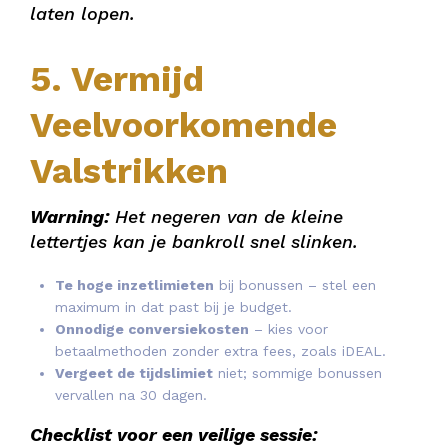
laten lopen.
5. Vermijd
Veelvoorkomende
Valstrikken
Warning:
Het negeren van de kleine
lettertjes kan je bankroll snel slinken.
Te hoge inzetlimieten
bij bonussen – stel een
maximum in dat past bij je budget.
Onnodige conversiekosten
– kies voor
betaalmethoden zonder extra fees, zoals iDEAL.
Vergeet de tijdslimiet
niet; sommige bonussen
vervallen na 30 dagen.
Checklist voor een veilige sessie: