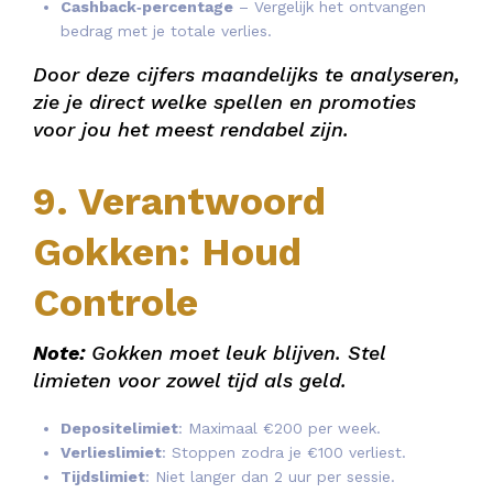
Cashback‑percentage
– Vergelijk het ontvangen
bedrag met je totale verlies.
Door deze cijfers maandelijks te analyseren,
zie je direct welke spellen en promoties
voor jou het meest rendabel zijn.
9. Verantwoord
Gokken: Houd
Controle
Note:
Gokken moet leuk blijven. Stel
limieten voor zowel tijd als geld.
Depositelimiet
: Maximaal €200 per week.
Verlieslimiet
: Stoppen zodra je €100 verliest.
Tijdslimiet
: Niet langer dan 2 uur per sessie.