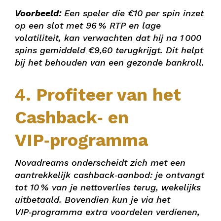
Voorbeeld:
Een speler die €10 per spin inzet
op een slot met 96 % RTP en lage
volatiliteit, kan verwachten dat hij na 1 000
spins gemiddeld €9,60 terugkrijgt. Dit helpt
bij het behouden van een gezonde bankroll.
4. Profiteer van het
Cashback‑ en
VIP‑programma
Novadreams onderscheidt zich met een
aantrekkelijk cashback‑aanbod: je ontvangt
tot 10 % van je nettoverlies terug, wekelijks
uitbetaald. Bovendien kun je via het
VIP‑programma extra voordelen verdienen,