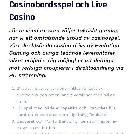
Casinobordsspel och Live
Casino
För användare som väljer taktiskt gaming
har vi ett omfattande utbud av casinospel.
Vårt direktsända casino drivs av Evolution
Gaming och övriga ledande leverantörer,
vilket erbjuder dig möjlighet att deltaga
mot verkliga croupierer i direktsändning via
HD strömning.
21-spel i diverse versioner inklusive klassisk,
europeiska och amerikanskt versioner med skilda
limits
Hjulspel med både europeiska och Frankrikes hjul
samt unika versioner som Lightning Roulette
Baccarat och Punto Banco för den som njuter av
elegans och lätthet