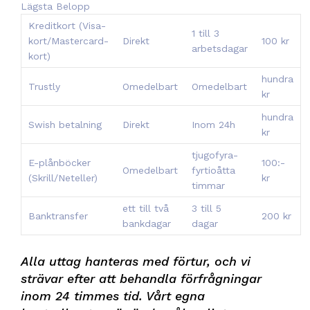
Lägsta Belopp
Kreditkort (Visa-
1 till 3
kort/Mastercard-
Direkt
100 kr
arbetsdagar
kort)
hundra
Trustly
Omedelbart
Omedelbart
kr
hundra
Swish betalning
Direkt
Inom 24h
kr
tjugofyra-
E-plånböcker
100:-
Omedelbart
fyrtioåtta
(Skrill/Neteller)
kr
timmar
ett till två
3 till 5
Banktransfer
200 kr
bankdagar
dagar
Alla uttag hanteras med förtur, och vi
strävar efter att behandla förfrågningar
inom 24 timmes tid. Vårt egna