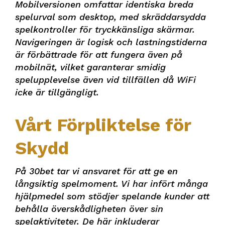
Mobilversionen omfattar identiska breda
spelurval som desktop, med skräddarsydda
spelkontroller för tryckkänsliga skärmar.
Navigeringen är logisk och lastningstiderna
är förbättrade för att fungera även på
mobilnät, vilket garanterar smidig
spelupplevelse även vid tillfällen då WiFi
icke är tillgängligt.
Vårt Förpliktelse för
Skydd
På 30bet tar vi ansvaret för att ge en
långsiktig spelmoment. Vi har infört många
hjälpmedel som stödjer spelande kunder att
behålla överskådligheten över sin
spelaktiviteter. De här inkluderar