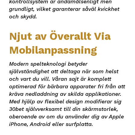
kontrollsystem är ändamålsenligt men
grundligt, vilket garanterar såväl kvickhet
och skydd.
Njut av Överallt Via
Mobilanpassning
Modern spelteknologi betyder
självständighet att deltaga när som helst
och vart du vill. Våran sajt är komplett
optimerad för bärbara apparater fri från att
kräva nedladdning av skilda applikationer.
Med hjälp av flexibel design modifierar sig
30bet självverksamt till din skärmstorlek,
oberoende av om du använder dig av Apple
iPhone, Android eller surfplatta.