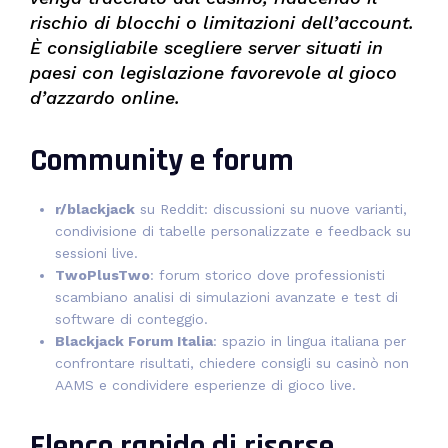
rischio di blocchi o limitazioni dell’account.
È consigliabile scegliere server situati in
paesi con legislazione favorevole al gioco
d’azzardo online.
Community e forum
r/blackjack
su Reddit: discussioni su nuove varianti,
condivisione di tabelle personalizzate e feedback su
sessioni live.
TwoPlusTwo
: forum storico dove professionisti
scambiano analisi di simulazioni avanzate e test di
software di conteggio.
Blackjack Forum Italia
: spazio in lingua italiana per
confrontare risultati, chiedere consigli su casinò non
AAMS e condividere esperienze di gioco live.
Elenco rapido di risorse