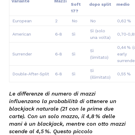
Variante
Mazzi
Soft
dopo split
medio
17?
European
2
No
No
0,62 %
Sì (solo
American
6‑8
Sì
0,70‑0,8
una volta)
0,44 % (
Sì
Surrender
6‑8
Sì
early
(limitato)
surrende
Sì
Double‑After‑Split
6‑8
Sì
0,55 %
(illimitato)
Le differenze di numero di mazzi
influenzano la probabilità di ottenere un
blackjack naturale (21 con le prime due
carte). Con un solo mazzo, il 4,8 % delle
mani è un blackjack, mentre con otto mazzi
scende al 4,5 %. Questo piccolo