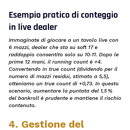
Esempio pratico di conteggio
in live dealer
Immaginate di giocare a un tavolo live con
6 mazzi, dealer che sta su soft 17 e
raddoppio consentito solo su 10‑11. Dopo le
prime 12 mani, il running count è +4.
Convertendo in true count (dividendo per il
numero di mazzi residui, stimato a 5,5),
otteniamo un true count di +0,73. In questo
scenario, aumentare la puntata del 1,5 %
del bankroll è prudente e mantiene il rischio
contenuto.
4. Gestione del