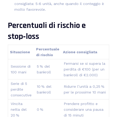
consigliata: 5‑6 unità, anche quando il conteggio è
molto favorevole.
Percentuali di rischio e
stop‑loss
Percentuale
Situazione
Azione consigliata
di rischio
Fermarsi se si supera la
Sessione di
5 % del
perdita di €100 (per un
100 mani
bankroll
bankroll di €2.000)
Serie di 5
10 % del
Ridurre l’unità a 0,25 %
perdite
bankroll
per le prossime 10 mani
consecutive
Vincita
Prendere profitto e
netta del
0 %
considerare una pausa
20 %
di 15 minuti