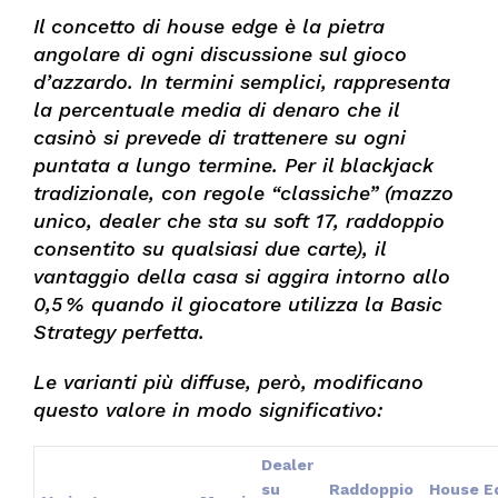
Il concetto di house edge è la pietra
angolare di ogni discussione sul gioco
d’azzardo. In termini semplici, rappresenta
la percentuale media di denaro che il
casinò si prevede di trattenere su ogni
puntata a lungo termine. Per il blackjack
tradizionale, con regole “classiche” (mazzo
unico, dealer che sta su soft 17, raddoppio
consentito su qualsiasi due carte), il
vantaggio della casa si aggira intorno allo
0,5 % quando il giocatore utilizza la Basic
Strategy perfetta.
Le varianti più diffuse, però, modificano
questo valore in modo significativo:
Dealer
su
Raddoppio
House E