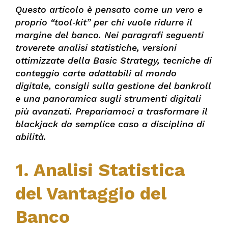
Questo articolo è pensato come un vero e
proprio “tool‑kit” per chi vuole ridurre il
margine del banco. Nei paragrafi seguenti
troverete analisi statistiche, versioni
ottimizzate della Basic Strategy, tecniche di
conteggio carte adattabili al mondo
digitale, consigli sulla gestione del bankroll
e una panoramica sugli strumenti digitali
più avanzati. Prepariamoci a trasformare il
blackjack da semplice caso a disciplina di
abilità.
1. Analisi Statistica
del Vantaggio del
Banco