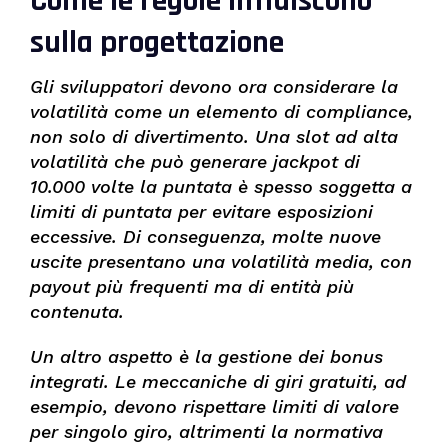
Come le regole influiscono
sulla progettazione
Gli sviluppatori devono ora considerare la
volatilità come un elemento di compliance,
non solo di divertimento. Una slot ad alta
volatilità che può generare jackpot di
10.000 volte la puntata è spesso soggetta a
limiti di puntata per evitare esposizioni
eccessive. Di conseguenza, molte nuove
uscite presentano una volatilità media, con
payout più frequenti ma di entità più
contenuta.
Un altro aspetto è la gestione dei bonus
integrati. Le meccaniche di giri gratuiti, ad
esempio, devono rispettare limiti di valore
per singolo giro, altrimenti la normativa