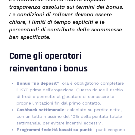
trasparenza assoluta sui termini dei bonus.
Le condizioni di rollover devono essere
chiare, i limiti di tempo espliciti e le
percentuali di contributo delle scommesse
ben specificate.
Come gli operatori
reinventano i bonus
Bonus “no deposit”
: ora è obbligatorio completare
il KYC prima dell’erogazione. Questo riduce il rischio
di frodi e permette al giocatore di conoscere le
proprie limitazioni fin dal primo contatto.
Cashback settimanale
: calcolato su perdite nette,
con un tetto massimo del 10% della puntata totale
settimanale, per evitare incentivi eccessivi.
Programmi fedeltà basati su punti
: i punti vengono