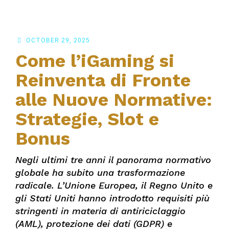
OCTOBER 29, 2025
Come l’iGaming si
Reinventa di Fronte
alle Nuove Normative:
Strategie, Slot e
Bonus
Negli ultimi tre anni il panorama normativo
globale ha subito una trasformazione
radicale. L’Unione Europea, il Regno Unito e
gli Stati Uniti hanno introdotto requisiti più
stringenti in materia di antiriciclaggio
(AML), protezione dei dati (GDPR) e