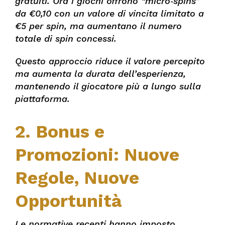
gratuiti. Ora i giochi offrono “micro‑spins”
da €0,10 con un valore di vincita limitato a
€5 per spin, ma aumentano il numero
totale di spin concessi.
Questo approccio riduce il valore percepito
ma aumenta la durata dell’esperienza,
mantenendo il giocatore più a lungo sulla
piattaforma.
2. Bonus e
Promozioni: Nuove
Regole, Nuove
Opportunità
Le normative recenti hanno imposto