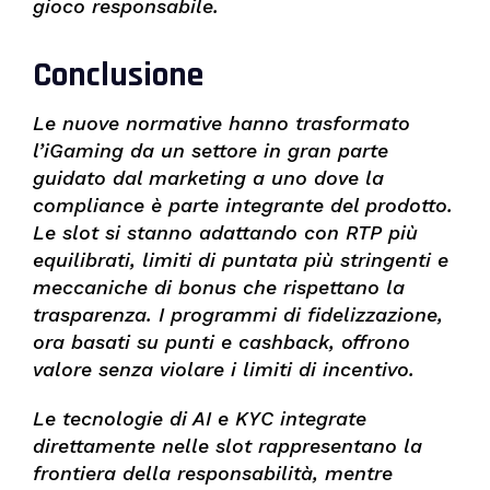
gioco responsabile.
Conclusione
Le nuove normative hanno trasformato
l’iGaming da un settore in gran parte
guidato dal marketing a uno dove la
compliance è parte integrante del prodotto.
Le slot si stanno adattando con RTP più
equilibrati, limiti di puntata più stringenti e
meccaniche di bonus che rispettano la
trasparenza. I programmi di fidelizzazione,
ora basati su punti e cashback, offrono
valore senza violare i limiti di incentivo.
Le tecnologie di AI e KYC integrate
direttamente nelle slot rappresentano la
frontiera della responsabilità, mentre