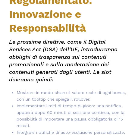
Regolamentato:
Innovazione e
Responsabilità
Le prossime direttive, come il Digital
Services Act (DSA) dell’UE, introdurranno
obblighi di trasparenza sui contenuti
promozionali e sulla moderazione dei
contenuti generati dagli utenti. Le slot
dovranno quindi:
Mostrare in modo chiaro il valore reale di ogni bonus,
con un tooltip che spiega il rollover.
Implementare limiti di tempo di gioco: una notifica
apparirà dopo 60 minuti di sessione continua, con la
possibilità di impostare una pausa obbligatoria di 15
minuti.
Integrare notifiche di auto‑esclusione personalizzate,