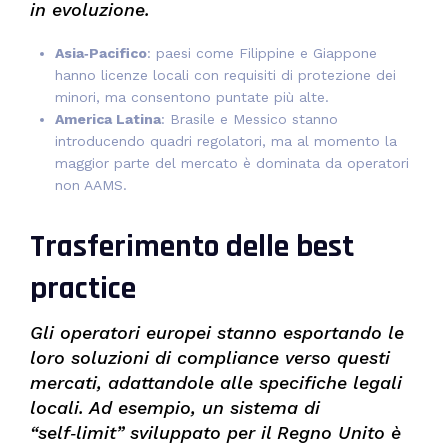
in evoluzione.
Asia‑Pacifico
: paesi come Filippine e Giappone
hanno licenze locali con requisiti di protezione dei
minori, ma consentono puntate più alte.
America Latina
: Brasile e Messico stanno
introducendo quadri regolatori, ma al momento la
maggior parte del mercato è dominata da operatori
non AAMS.
Trasferimento delle best
practice
Gli operatori europei stanno esportando le
loro soluzioni di compliance verso questi
mercati, adattandole alle specifiche legali
locali. Ad esempio, un sistema di
“self‑limit” sviluppato per il Regno Unito è