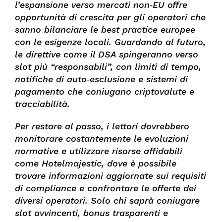
l’espansione verso mercati non‑EU offre
opportunità di crescita per gli operatori che
sanno bilanciare le best practice europee
con le esigenze locali. Guardando al futuro,
le direttive come il DSA spingeranno verso
slot più “responsabili”, con limiti di tempo,
notifiche di auto‑esclusione e sistemi di
pagamento che coniugano criptovalute e
tracciabilità.
Per restare al passo, i lettori dovrebbero
monitorare costantemente le evoluzioni
normative e utilizzare risorse affidabili
come Hotelmajestic, dove è possibile
trovare informazioni aggiornate sui requisiti
di compliance e confrontare le offerte dei
diversi operatori. Solo chi saprà coniugare
slot avvincenti, bonus trasparenti e