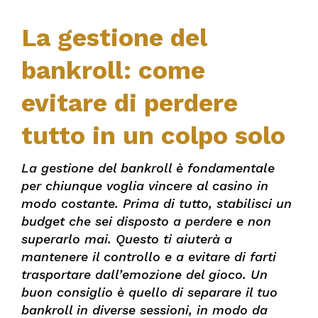
La gestione del
bankroll: come
evitare di perdere
tutto in un colpo solo
La gestione del bankroll è fondamentale
per chiunque voglia vincere al casino in
modo costante. Prima di tutto, stabilisci un
budget che sei disposto a perdere e non
superarlo mai. Questo ti aiuterà a
mantenere il controllo e a evitare di farti
trasportare dall’emozione del gioco. Un
buon consiglio è quello di separare il tuo
bankroll in diverse sessioni, in modo da