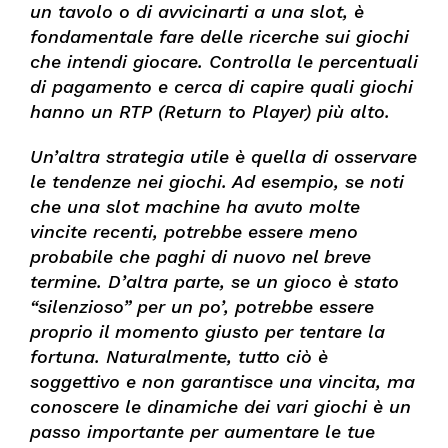
un tavolo o di avvicinarti a una slot, è
fondamentale fare delle ricerche sui giochi
che intendi giocare. Controlla le percentuali
di pagamento e cerca di capire quali giochi
hanno un RTP (Return to Player) più alto.
Un’altra strategia utile è quella di osservare
le tendenze nei giochi. Ad esempio, se noti
che una slot machine ha avuto molte
vincite recenti, potrebbe essere meno
probabile che paghi di nuovo nel breve
termine. D’altra parte, se un gioco è stato
“silenzioso” per un po’, potrebbe essere
proprio il momento giusto per tentare la
fortuna. Naturalmente, tutto ciò è
soggettivo e non garantisce una vincita, ma
conoscere le dinamiche dei vari giochi è un
passo importante per aumentare le tue