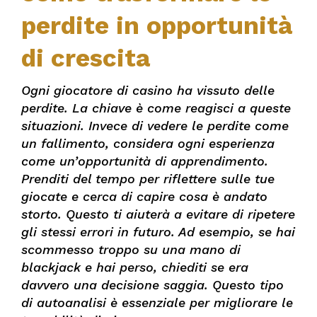
perdite in opportunità
di crescita
Ogni giocatore di casino ha vissuto delle
perdite. La chiave è come reagisci a queste
situazioni. Invece di vedere le perdite come
un fallimento, considera ogni esperienza
come un’opportunità di apprendimento.
Prenditi del tempo per riflettere sulle tue
giocate e cerca di capire cosa è andato
storto. Questo ti aiuterà a evitare di ripetere
gli stessi errori in futuro. Ad esempio, se hai
scommesso troppo su una mano di
blackjack e hai perso, chiediti se era
davvero una decisione saggia. Questo tipo
di autoanalisi è essenziale per migliorare le