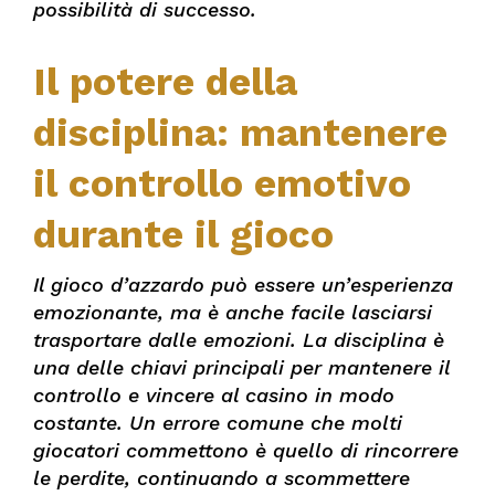
possibilità di successo.
Il potere della
disciplina: mantenere
il controllo emotivo
durante il gioco
Il gioco d’azzardo può essere un’esperienza
emozionante, ma è anche facile lasciarsi
trasportare dalle emozioni. La disciplina è
una delle chiavi principali per mantenere il
controllo e vincere al casino in modo
costante. Un errore comune che molti
giocatori commettono è quello di rincorrere
le perdite, continuando a scommettere