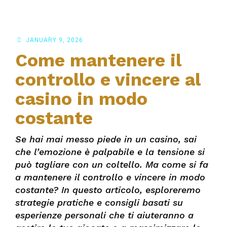
JANUARY 9, 2026
Come mantenere il
controllo e vincere al
casino in modo
costante
Se hai mai messo piede in un casino, sai
che l’emozione è palpabile e la tensione si
può tagliare con un coltello. Ma come si fa
a mantenere il controllo e vincere in modo
costante? In questo articolo, esploreremo
strategie pratiche e consigli basati su
esperienze personali che ti aiuteranno a