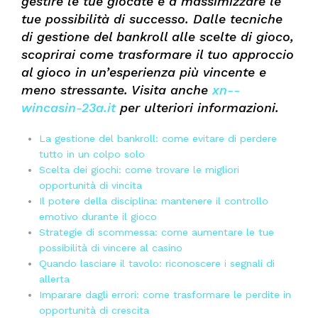
gestire le tue giocate e a massimizzare le
tue possibilità di successo. Dalle tecniche
di gestione del bankroll alle scelte di gioco,
scoprirai come trasformare il tuo approccio
al gioco in un’esperienza più vincente e
meno stressante. Visita anche
xn--
wincasin-23a.it
per ulteriori informazioni.
La gestione del bankroll: come evitare di perdere
tutto in un colpo solo
Scelta dei giochi: come trovare le migliori
opportunità di vincita
Il potere della disciplina: mantenere il controllo
emotivo durante il gioco
Strategie di scommessa: come aumentare le tue
possibilità di vincere al casino
Quando lasciare il tavolo: riconoscere i segnali di
allerta
Imparare dagli errori: come trasformare le perdite in
opportunità di crescita