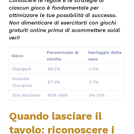
Conoscere le regole e le strategie di
ciascun gioco è fondamentale per
ottimizzare le tue possibilità di successo.
Non dimenticare di esercitarti con giochi
gratuiti online prima di scommettere soldi
veri!
Percentuale di
Vantaggio della
Gioco
vincita
casa
Blackjack
99.5%
0.5%
Roulette
97.3%
2.7%
(Europea)
Slot Machines
90%-95%
5%-10%
Quando lasciare il
tavolo: riconoscere i