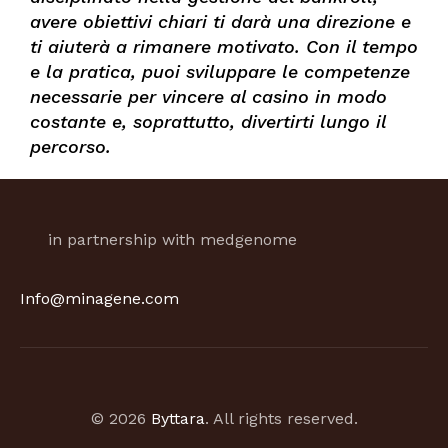
avere obiettivi chiari ti darà una direzione e
ti aiuterà a rimanere motivato. Con il tempo
e la pratica, puoi sviluppare le competenze
necessarie per vincere al casino in modo
costante e, soprattutto, divertirti lungo il
percorso.
in partnership with medgenome
Info@minagene.com
© 2026
Byttara
. All rights reserved.