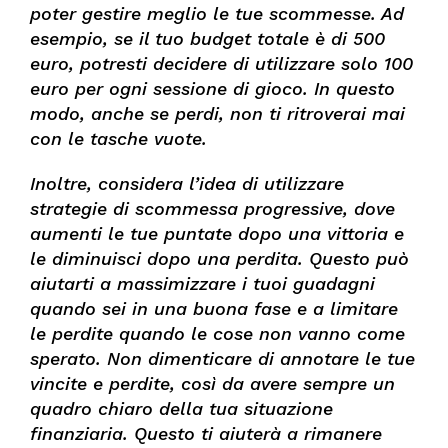
poter gestire meglio le tue scommesse. Ad
esempio, se il tuo budget totale è di 500
euro, potresti decidere di utilizzare solo 100
euro per ogni sessione di gioco. In questo
modo, anche se perdi, non ti ritroverai mai
con le tasche vuote.
Inoltre, considera l’idea di utilizzare
strategie di scommessa progressive, dove
aumenti le tue puntate dopo una vittoria e
le diminuisci dopo una perdita. Questo può
aiutarti a massimizzare i tuoi guadagni
quando sei in una buona fase e a limitare
le perdite quando le cose non vanno come
sperato. Non dimenticare di annotare le tue
vincite e perdite, così da avere sempre un
quadro chiaro della tua situazione
finanziaria. Questo ti aiuterà a rimanere