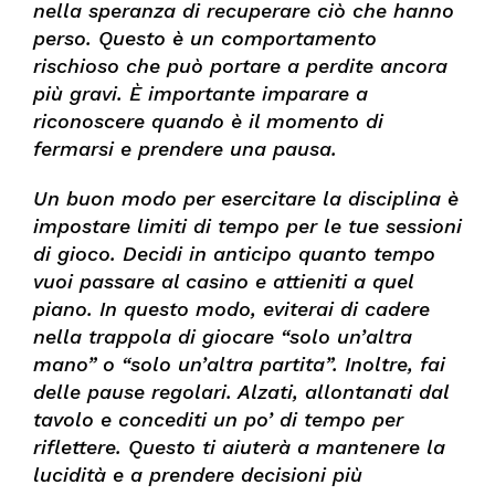
nella speranza di recuperare ciò che hanno
perso. Questo è un comportamento
rischioso che può portare a perdite ancora
più gravi. È importante imparare a
riconoscere quando è il momento di
fermarsi e prendere una pausa.
Un buon modo per esercitare la disciplina è
impostare limiti di tempo per le tue sessioni
di gioco. Decidi in anticipo quanto tempo
vuoi passare al casino e attieniti a quel
piano. In questo modo, eviterai di cadere
nella trappola di giocare “solo un’altra
mano” o “solo un’altra partita”. Inoltre, fai
delle pause regolari. Alzati, allontanati dal
tavolo e concediti un po’ di tempo per
riflettere. Questo ti aiuterà a mantenere la
lucidità e a prendere decisioni più