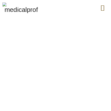
COME MANTENERE IL
CONTROLLO E
VINCERE AL CASINO
IN MODO COSTANTE