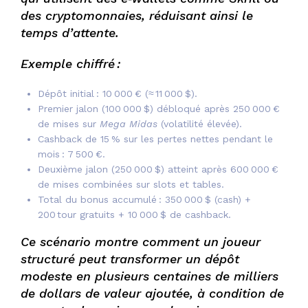
des cryptomonnaies, réduisant ainsi le
temps d’attente.
Exemple chiffré :
Dépôt initial : 10 000 € (≈ 11 000 $).
Premier jalon (100 000 $) débloqué après 250 000 €
de mises sur
Mega Midas
(volatilité élevée).
Cashback de 15 % sur les pertes nettes pendant le
mois : 7 500 €.
Deuxième jalon (250 000 $) atteint après 600 000 €
de mises combinées sur slots et tables.
Total du bonus accumulé : 350 000 $ (cash) +
200 tour gratuits + 10 000 $ de cashback.
Ce scénario montre comment un joueur
structuré peut transformer un dépôt
modeste en plusieurs centaines de milliers
de dollars de valeur ajoutée, à condition de