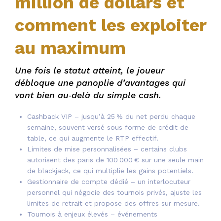
million de dollars et
comment les exploiter
au maximum
Une fois le statut atteint, le joueur
débloque une panoplie d’avantages qui
vont bien au‑delà du simple cash.
Cashback VIP – jusqu’à 25 % du net perdu chaque
semaine, souvent versé sous forme de crédit de
table, ce qui augmente le RTP effectif.
Limites de mise personnalisées – certains clubs
autorisent des paris de 100 000 € sur une seule main
de blackjack, ce qui multiplie les gains potentiels.
Gestionnaire de compte dédié – un interlocuteur
personnel qui négocie des tournois privés, ajuste les
limites de retrait et propose des offres sur mesure.
Tournois à enjeux élevés – événements