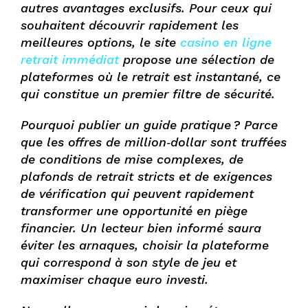
autres avantages exclusifs. Pour ceux qui
souhaitent découvrir rapidement les
meilleures options, le site
casino en ligne
retrait immédiat
propose une sélection de
plateformes où le retrait est instantané, ce
qui constitue un premier filtre de sécurité.
Pourquoi publier un guide pratique ? Parce
que les offres de million‑dollar sont truffées
de conditions de mise complexes, de
plafonds de retrait stricts et de exigences
de vérification qui peuvent rapidement
transformer une opportunité en piège
financier. Un lecteur bien informé saura
éviter les arnaques, choisir la plateforme
qui correspond à son style de jeu et
maximiser chaque euro investi.