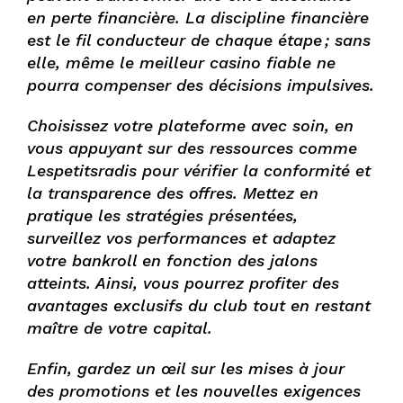
en perte financière. La discipline financière
est le fil conducteur de chaque étape ; sans
elle, même le meilleur casino fiable ne
pourra compenser des décisions impulsives.
Choisissez votre plateforme avec soin, en
vous appuyant sur des ressources comme
Lespetitsradis pour vérifier la conformité et
la transparence des offres. Mettez en
pratique les stratégies présentées,
surveillez vos performances et adaptez
votre bankroll en fonction des jalons
atteints. Ainsi, vous pourrez profiter des
avantages exclusifs du club tout en restant
maître de votre capital.
Enfin, gardez un œil sur les mises à jour
des promotions et les nouvelles exigences