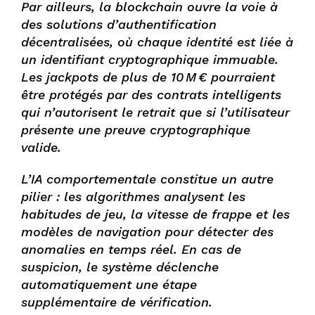
Par ailleurs, la blockchain ouvre la voie à
des solutions d’authentification
décentralisées, où chaque identité est liée à
un identifiant cryptographique immuable.
Les jackpots de plus de 10 M € pourraient
être protégés par des contrats intelligents
qui n’autorisent le retrait que si l’utilisateur
présente une preuve cryptographique
valide.
L’IA comportementale constitue un autre
pilier : les algorithmes analysent les
habitudes de jeu, la vitesse de frappe et les
modèles de navigation pour détecter des
anomalies en temps réel. En cas de
suspicion, le système déclenche
automatiquement une étape
supplémentaire de vérification.