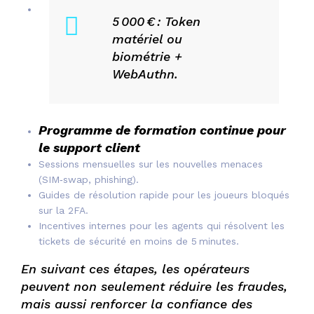
5 000 € : Token
matériel ou
biométrie +
WebAuthn.
Programme de formation continue pour
le support client
Sessions mensuelles sur les nouvelles menaces
(SIM‑swap, phishing).
Guides de résolution rapide pour les joueurs bloqués
sur la 2FA.
Incentives internes pour les agents qui résolvent les
tickets de sécurité en moins de 5 minutes.
En suivant ces étapes, les opérateurs
peuvent non seulement réduire les fraudes,
mais aussi renforcer la confiance des