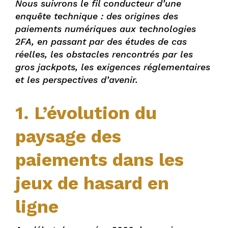
Nous suivrons le fil conducteur d’une
enquête technique : des origines des
paiements numériques aux technologies
2FA, en passant par des études de cas
réelles, les obstacles rencontrés par les
gros jackpots, les exigences réglementaires
et les perspectives d’avenir.
1. L’évolution du
paysage des
paiements dans les
jeux de hasard en
ligne