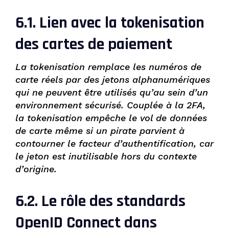
6.1. Lien avec la tokenisation
des cartes de paiement
La tokenisation remplace les numéros de
carte réels par des jetons alphanumériques
qui ne peuvent être utilisés qu’au sein d’un
environnement sécurisé. Couplée à la 2FA,
la tokenisation empêche le vol de données
de carte même si un pirate parvient à
contourner le facteur d’authentification, car
le jeton est inutilisable hors du contexte
d’origine.
6.2. Le rôle des standards
OpenID Connect dans