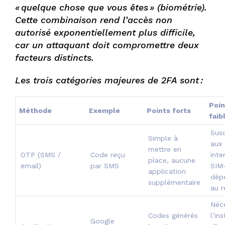
« quelque chose que vous êtes » (biométrie).
Cette combinaison rend l’accès non
autorisé exponentiellement plus difficile,
car un attaquant doit compromettre deux
facteurs distincts.
Les trois catégories majeures de 2FA sont :
Poin
Méthode
Exemple
Points forts
faib
Susc
Simple à
aux
mettre en
OTP (SMS /
Code reçu
inte
place, aucune
email)
par SMS
SIM
application
dép
supplémentaire
au r
Néce
Codes générés
l’in
Google