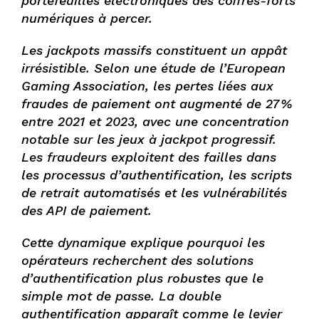
portefeuilles électroniques des coffres-forts
numériques à percer.
Les jackpots massifs constituent un appât
irrésistible. Selon une étude de l’European
Gaming Association, les pertes liées aux
fraudes de paiement ont augmenté de 27 %
entre 2021 et 2023, avec une concentration
notable sur les jeux à jackpot progressif.
Les fraudeurs exploitent des failles dans
les processus d’authentification, les scripts
de retrait automatisés et les vulnérabilités
des API de paiement.
Cette dynamique explique pourquoi les
opérateurs recherchent des solutions
d’authentification plus robustes que le
simple mot de passe. La double
authentification apparaît comme le levier