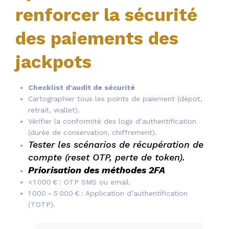
renforcer la sécurité
des paiements des
jackpots
Checklist d’audit de sécurité
Cartographier tous les points de paiement (dépot,
retrait, wallet).
Vérifier la conformité des logs d’authentification
(durée de conservation, chiffrement).
Tester les scénarios de récupération de
compte (reset OTP, perte de token).
Priorisation des méthodes 2FA
< 1 000 € : OTP SMS ou email.
1 000 – 5 000 € : Application d’authentification
(TOTP).