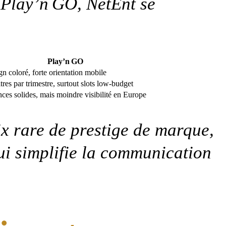
 Play’n GO, NetEnt se
Play’n GO
n coloré, forte orientation mobile
itres par trimestre, surtout slots low‑budget
ces solides, mais moindre visibilité en Europe
ix rare de prestige de marque,
ui simplifie la communication