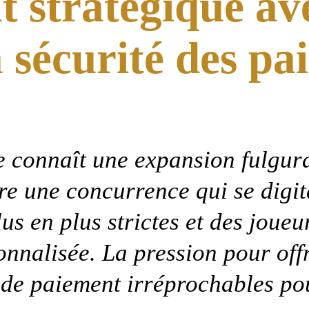
t stratégique av
a sécurité des pa
e connaît une expansion fulgur
re une concurrence qui se digit
us en plus strictes et des joueu
onnalisée. La pression pour offr
s de paiement irréprochables pou