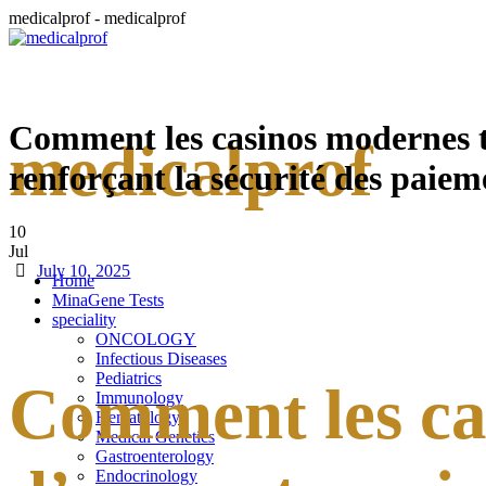
medicalprof - medicalprof
Comment les casinos modernes ti
medicalprof
renforçant la sécurité des paiem
10
Jul
Date
July 10, 2025
Home
MinaGene Tests
speciality
ONCOLOGY
Infectious Diseases
Pediatrics
Comment les cas
Immunology
Hematology
Medical Genetics
Gastroenterology
Endocrinology