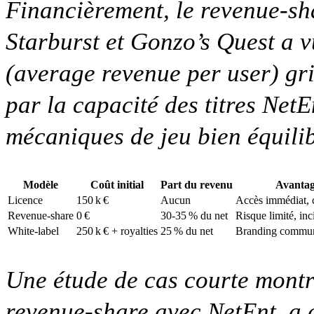
Financièrement, le revenue‑shar
Starburst
et
Gonzo’s Quest
a v
(average revenue per user) gri
par la capacité des titres Net
mécaniques de jeu bien équili
Modèle
Coût initial
Part du revenu
Avantag
Licence
150 k €
Aucun
Accès immédiat, c
Revenue‑share
0 €
30‑35 % du net
Risque limité, inc
White‑label
250 k € + royalties
25 % du net
Branding commun, 
Une étude de cas courte montr
revenue‑share avec NetEnt, a 