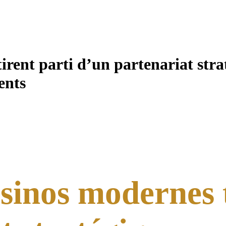
rent parti d’un partenariat stra
ents
inos modernes t