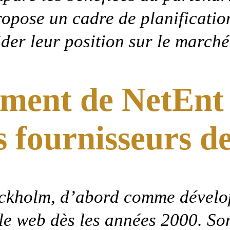
ropose un cadre de planificatio
der leur position sur le marché
ement de NetEnt
s fournisseurs d
ckholm, d’abord comme dévelop
 le web dès les années 2000. So