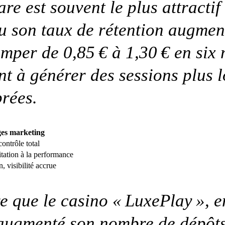
e est souvent le plus attractif 
u son taux de rétention augmen
mper de 0,85 € à 1,30 € en six 
Ent à générer des sessions plus 
brées.
es marketing
ontrôle total
itation à la performance
visibilité accrue
e que le casino « LuxePlay », e
augmenté son nombre de dépôts 