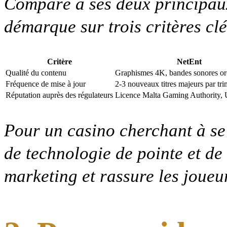
Comparé à ses deux principau
démarque sur trois critères clé
Critère
NetEnt
Qualité du contenu
Graphismes 4K, bandes sonores orc
Fréquence de mise à jour
2‑3 nouveaux titres majeurs par tri
Réputation auprès des régulateurs
Licence Malta Gaming Authority,
Pour un casino cherchant à se 
de technologie de pointe et de
marketing et rassure les joueur