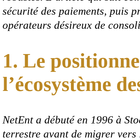
sécurité des paiements, puis p
opérateurs désireux de consoli
1. Le positionn
l’écosystème de
NetEnt a débuté en 1996 à Sto
terrestre avant de migrer vers