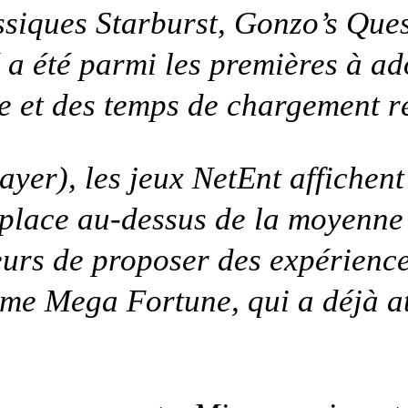
assiques
Starburst
,
Gonzo’s Ques
é a été parmi les premières à 
e et des temps de chargement ré
ayer), les jeux NetEnt affichen
 place au-dessus de la moyenne d
urs de proposer des expériences
omme
Mega Fortune
, qui a déjà a