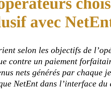
 opérateurs chois
lusif avec NetEn
ient selon les objectifs de l’op
e contre un paiement forfaitair
nus nets générés par chaque je
que NetEnt dans l’interface du