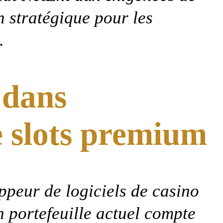
n stratégique pour les
.
 dans
e slots premium
peur de logiciels de casino
n portefeuille actuel compte