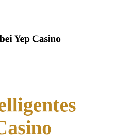
 bei Yep Casino
elligentes
Casino