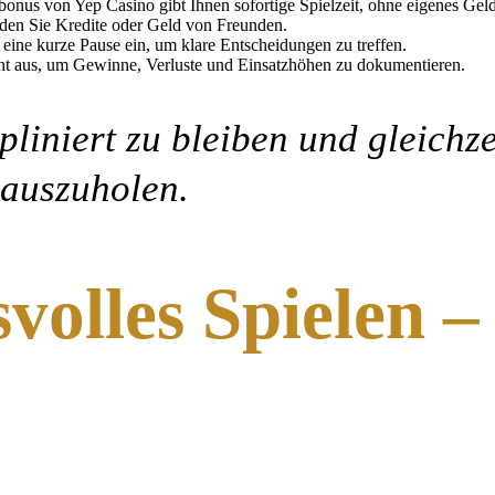
onus von Yep Casino gibt Ihnen sofortige Spielzeit, ohne eigenes Geld 
en Sie Kredite oder Geld von Freunden.
eine kurze Pause ein, um klare Entscheidungen zu treffen.
icht aus, um Gewinne, Verluste und Einsatzhöhen zu dokumentieren.
pliniert zu bleiben und gleichz
auszuholen.
volles Spielen –