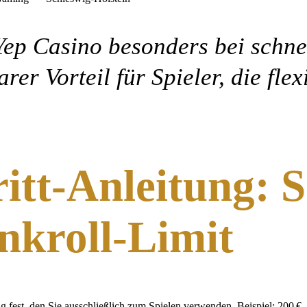
t Yep Casino besonders bei sch
arer Vorteil für Spieler, die fl
itt‑Anleitung: S
nkroll‑Limit
 fest, den Sie ausschließlich zum Spielen verwenden. Beispiel: 200 €.