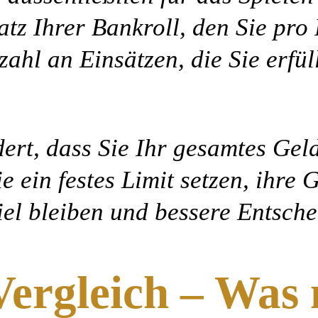
atz Ihrer Bankroll, den Sie pro
zahl an Einsätzen, die Sie erf
rt, dass Sie Ihr gesamtes Geld 
die ein festes Limit setzen, ih
iel bleiben und bessere Entsche
Vergleich – Was