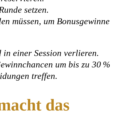
 Runde setzen.
üllen müssen, um Bonusgewinne
in einer Session verlieren.
re Gewinnchancen um bis zu 30 %
idungen treffen.
 macht das