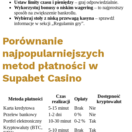
Ustaw limity czasu i pieniędzy
– graj odpowiedzialnie.
Wykorzystuj bonusy o niskim wagering
– to najprostszy
sposób na zwiększenie bankrollu.
Wybieraj stoły z niską przewagą kasyna
– sprawdź
informacje w sekcji „Regulamin gry”.
Porównanie
najpopularniejszych
metod płatności w
Supabet Casino
Czas
Dostępność
Metoda płatności
Opłaty
realizacji
kryptowalut
Karta kredytowa
5‑15 minut
Brak
Nie
Przelew bankowy
1‑2 dni
0 %
Nie
Portfel elektroniczny
10‑30 minut
0‑2 %
Tak
Kryptowaluty (BTC,
5‑10 minut
Brak
Tak