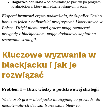
Bogactwo bonusów
– od powitalnego pakietu po program
lojalnościowy, który nagradza regularnych graczy.
Eksperci branżowi często podkreślają, że SupaBet Casino
bonus to jeden z najbardziej przejrzystych i korzystnych w
Polsce. Dzięki niemu nowi gracze mogą rozpocząć
przygodę z blackjackiem, mając dodatkowy kapitał na
testowanie strategii.
Kluczowe wyzwania w
blackjacku i jak je
rozwiązać
Problem 1 – Brak wiedzy o podstawowej strategii
Wiele osób gra w blackjacka intuicyjnie, co prowadzi do
nieoptymalnych decyzji. Najczęstsze błędy to: