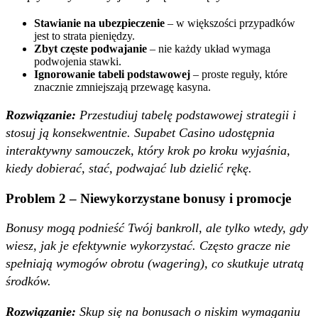
Stawianie na ubezpieczenie
– w większości przypadków
jest to strata pieniędzy.
Zbyt częste podwajanie
– nie każdy układ wymaga
podwojenia stawki.
Ignorowanie tabeli podstawowej
– proste reguły, które
znacznie zmniejszają przewagę kasyna.
Rozwiązanie:
Przestudiuj tabelę podstawowej strategii i
stosuj ją konsekwentnie. Supabet Casino udostępnia
interaktywny samouczek, który krok po kroku wyjaśnia,
kiedy dobierać, stać, podwajać lub dzielić rękę.
Problem 2 – Niewykorzystane bonusy i promocje
Bonusy mogą podnieść Twój bankroll, ale tylko wtedy, gdy
wiesz, jak je efektywnie wykorzystać. Często gracze nie
spełniają wymogów obrotu (wagering), co skutkuje utratą
środków.
Rozwiązanie:
Skup się na bonusach o niskim wymaganiu