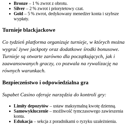
Bronze
– 1 % zwrot z obrotu.
Silver
– 2 % zwrot i priorytetowy czat.
Gold
– 5 % zwrot, dedykowany menedżer konta i szybsze
wypłaty.
Turnieje blackjackowe
Co tydzień platforma organizuje turnieje, w których można
wygrać żywe jackpoty oraz dodatkowe środki bonusowe.
Turnieje są otwarte zarówno dla początkujących, jak i
zaawansowanych graczy, co pozwala na rywalizację na
równych warunkach.
Bezpieczeństwo i odpowiedzialna gra
Supabet Casino oferuje narzędzia do kontroli gry:
Limity depozytów
– ustaw maksymalną kwotę dzienną.
Samowykluczenie
– możliwość tymczasowego zawieszenia
konta.
Edukacja
– sekcja z poradnikami o ryzyku uzależnienia.