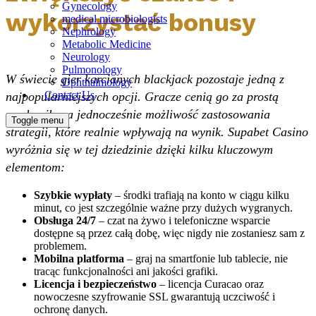
Gynecology
wykorzystać bonusy
medical microbiologists
Nephrology
Metabolic Medicine
Neurology
Pulmonology
W świecie gier karcianych blackjack pozostaje jedną z
Ophthalmology
Contact Us
najpopularniejszych opcji. Gracze cenią go za prostą
mechanikę, a jednocześnie możliwość zastosowania
Toggle menu
strategii, które realnie wpływają na wynik. Supabet Casino
wyróżnia się w tej dziedzinie dzięki kilku kluczowym
elementom:
Szybkie wypłaty
– środki trafiają na konto w ciągu kilku
minut, co jest szczególnie ważne przy dużych wygranych.
Obsługa 24/7
– czat na żywo i telefoniczne wsparcie
dostępne są przez całą dobę, więc nigdy nie zostaniesz sam z
problemem.
Mobilna platforma
– graj na smartfonie lub tablecie, nie
tracąc funkcjonalności ani jakości grafiki.
Licencja i bezpieczeństwo
– licencja Curacao oraz
nowoczesne szyfrowanie SSL gwarantują uczciwość i
ochronę danych.