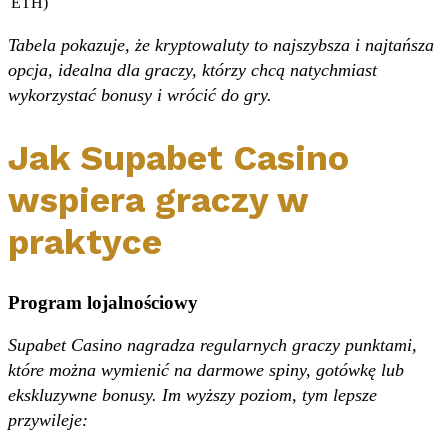
ETH)
Tabela pokazuje, że kryptowaluty to najszybsza i najtańsza
opcja, idealna dla graczy, którzy chcą natychmiast
wykorzystać bonusy i wrócić do gry.
Jak Supabet Casino
wspiera graczy w
praktyce
Program lojalnościowy
Supabet Casino nagradza regularnych graczy punktami,
które można wymienić na darmowe spiny, gotówkę lub
ekskluzywne bonusy. Im wyższy poziom, tym lepsze
przywileje: