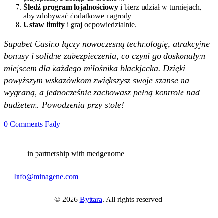
Śledź program lojalnościowy
i bierz udział w turniejach,
aby zdobywać dodatkowe nagrody.
Ustaw limity
i graj odpowiedzialnie.
Supabet Casino łączy nowoczesną technologię, atrakcyjne
bonusy i solidne zabezpieczenia, co czyni go doskonałym
miejscem dla każdego miłośnika blackjacka. Dzięki
powyższym wskazówkom zwiększysz swoje szanse na
wygraną, a jednocześnie zachowasz pełną kontrolę nad
budżetem. Powodzenia przy stole!
Author
0 Comments
Fady
in partnership with medgenome
Info@minagene.com
© 2026
Byttara
. All rights reserved.