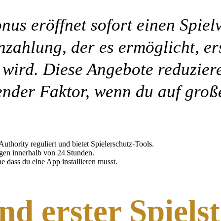
nus eröffnet sofort einen Spiel
zahlung, der es ermöglicht, er
 wird. Diese Angebote reduzier
ender Faktor, wenn du auf große
uthority reguliert und bietet Spielerschutz‑Tools.
gen innerhalb von 24 Stunden.
e dass du eine App installieren musst.
d erster Spielst