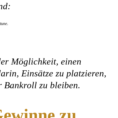
nd:
tune
.
er Möglichkeit, einen
rin, Einsätze zu platzieren,
 Bankroll zu bleiben.
Gewinne zu