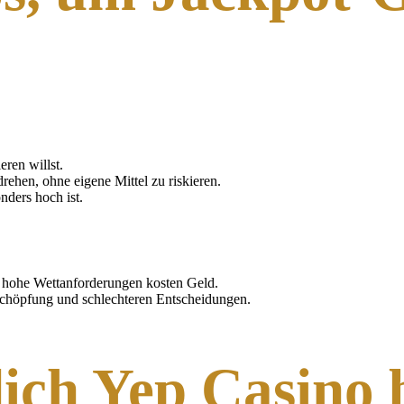
ren willst.
hen, ohne eigene Mittel zu riskieren.
nders hoch ist.
r hohe Wettanforderungen kosten Geld.
rschöpfung und schlechteren Entscheidungen.
dich Yep Casino 