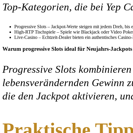
Top‑Kategorien, die bei Yep C
Progressive Slots – Jackpot‑Werte steigen mit jedem Dreh, bis 
High‑RTP Tischspiele – Spiele wie Blackjack oder Video Poke
Live‑Casino – Echtzeit‑Dealer bieten ein authentisches Casino
Warum progressive Slots ideal für Neujahrs‑Jackpots
Progressive Slots kombinieren
lebensverändernden Gewinn zu e
die den Jackpot aktivieren, un
Praktische Tip