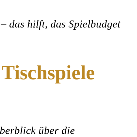
– das hilft, das Spielbudget
Tischspiele
berblick über die