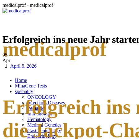
medicalprof - medicalprof
Erfolgreich ins neue Jahr start
medicalprof
05
Apr
Date
April 5, 2026
Home
MinaGene Tests
speciality
ONCOLOGY
Erfolgreich ins
Infectious Diseases
Pediatrics
Immunology
Hematology
die Jackpot‑Ch
Medical Genetics
Gastroenterology
Endocrinology