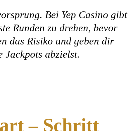
vorsprung. Bei Yep Casino gibt
ste Runden zu drehen, bevor
en das Risiko und geben dir
 Jackpots abzielst.
art – Schritt