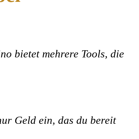
no bietet mehrere Tools, die
ur Geld ein, das du bereit