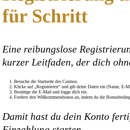
für Schritt
Eine reibungslose Registrierung
kurzer Leitfaden, der dich oh
Besuche die Startseite des Casinos.
Klicke auf „Registrieren“ und gib deine Daten ein (Name, E‑Ma
Bestätige die E‑Mail und logge dich ein.
Fordere den Willkommensbonus an, indem du die Bonusbedingu
Damit hast du dein Konto fert
Einzahlung starten.