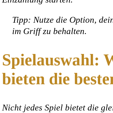
Tipp: Nutze die Option, dein
im Griff zu behalten.
Spielauswahl: W
bieten die best
Nicht jedes Spiel bietet die g