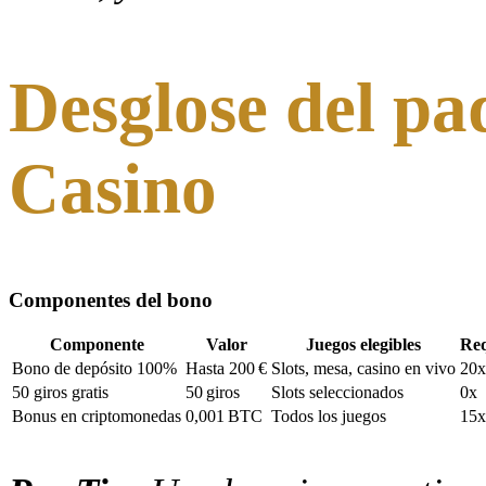
Desglose del pa
Casino
Componentes del bono
Componente
Valor
Juegos elegibles
Req
Bono de depósito 100%
Hasta 200 €
Slots, mesa, casino en vivo
20x
50 giros gratis
50 giros
Slots seleccionados
0x
Bonus en criptomonedas
0,001 BTC
Todos los juegos
15x