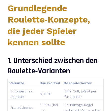
Grundlegende
Roulette‑Konzepte,
die jeder Spieler
kennen sollte
1. Unterschied zwischen den
Roulette‑Varianten
Variante
Hausvorteil
Besonderheiten
Europäisches
Eine Null, günstiger
2,70 %
Roulette
für Spieler
1,35 % (bei
La Partage‑Regel
Französisches
La
reduziert Verluste bei