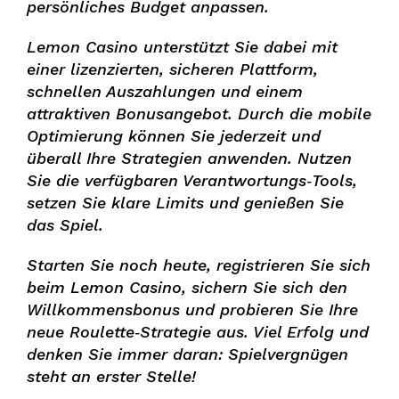
persönliches Budget anpassen.
Lemon Casino unterstützt Sie dabei mit
einer lizenzierten, sicheren Plattform,
schnellen Auszahlungen und einem
attraktiven Bonusangebot. Durch die mobile
Optimierung können Sie jederzeit und
überall Ihre Strategien anwenden. Nutzen
Sie die verfügbaren Verantwortungs‑Tools,
setzen Sie klare Limits und genießen Sie
das Spiel.
Starten Sie noch heute, registrieren Sie sich
beim Lemon Casino, sichern Sie sich den
Willkommensbonus und probieren Sie Ihre
neue Roulette‑Strategie aus. Viel Erfolg und
denken Sie immer daran: Spielvergnügen
steht an erster Stelle!