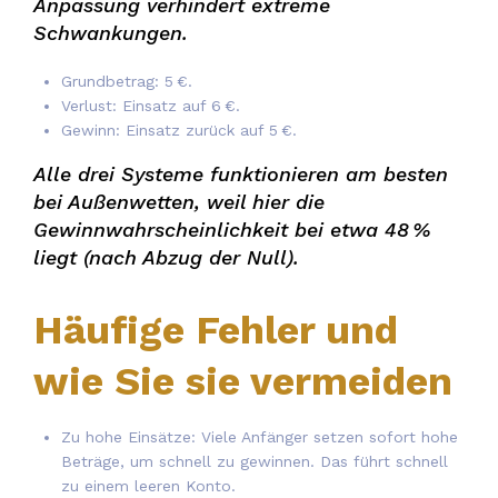
Anpassung verhindert extreme
Schwankungen.
Grundbetrag: 5 €.
Verlust: Einsatz auf 6 €.
Gewinn: Einsatz zurück auf 5 €.
Alle drei Systeme funktionieren am besten
bei Außenwetten, weil hier die
Gewinnwahrscheinlichkeit bei etwa 48 %
liegt (nach Abzug der Null).
Häufige Fehler und
wie Sie sie vermeiden
Zu hohe Einsätze: Viele Anfänger setzen sofort hohe
Beträge, um schnell zu gewinnen. Das führt schnell
zu einem leeren Konto.