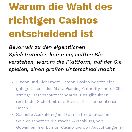
Warum die Wahl des
richtigen Casinos
entscheidend ist
Bevor wir zu den eigentlichen
Spielstrategien kommen, sollten Sie
verstehen, warum die Plattform, auf der Sie
spielen, einen großen Unterschied macht.
Lizenz und Sicherheit: Lemon Casino besitzt eine
gültige Lizenz der Malta Gaming Authority und erfüllt
strenge Datenschutzstandards. Das gibt Ihnen
rechtliche Sicherheit und Schutz Ihrer persönlichen
Daten.
Schnelle Auszahlungen: Die meisten deutschen
Spieler schätzen die rasche Auszahlung von
Gewinnen. Bei Lemon Casino werden Auszahlungen in