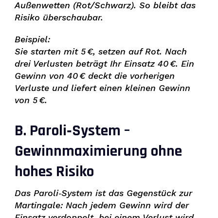
Außenwetten (Rot/Schwarz). So bleibt das
Risiko überschaubar.
Beispiel:
Sie starten mit 5 €, setzen auf Rot. Nach
drei Verlusten beträgt Ihr Einsatz 40 €. Ein
Gewinn von 40 € deckt die vorherigen
Verluste und liefert einen kleinen Gewinn
von 5 €.
B. Paroli‑System –
Gewinnmaximierung ohne
hohes Risiko
Das Paroli‑System ist das Gegenstück zur
Martingale: Nach jedem Gewinn wird der
Einsatz verdoppelt, bei einem Verlust wird