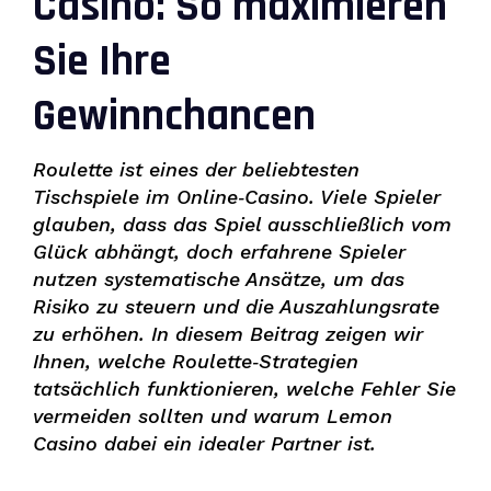
Casino: So maximieren
Sie Ihre
Gewinnchancen
Roulette ist eines der beliebtesten
Tischspiele im Online‑Casino. Viele Spieler
glauben, dass das Spiel ausschließlich vom
Glück abhängt, doch erfahrene Spieler
nutzen systematische Ansätze, um das
Risiko zu steuern und die Auszahlungsrate
zu erhöhen. In diesem Beitrag zeigen wir
Ihnen, welche Roulette‑Strategien
tatsächlich funktionieren, welche Fehler Sie
vermeiden sollten und warum Lemon
Casino dabei ein idealer Partner ist.