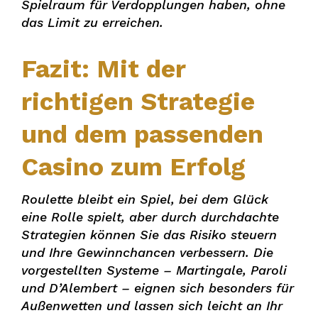
Spielraum für Verdopplungen haben, ohne
das Limit zu erreichen.
Fazit: Mit der
richtigen Strategie
und dem passenden
Casino zum Erfolg
Roulette bleibt ein Spiel, bei dem Glück
eine Rolle spielt, aber durch durchdachte
Strategien können Sie das Risiko steuern
und Ihre Gewinnchancen verbessern. Die
vorgestellten Systeme – Martingale, Paroli
und D’Alembert – eignen sich besonders für
Außenwetten und lassen sich leicht an Ihr