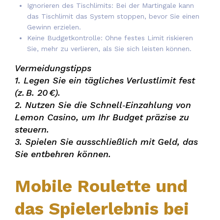
Ignorieren des Tischlimits: Bei der Martingale kann
das Tischlimit das System stoppen, bevor Sie einen
Gewinn erzielen.
Keine Budgetkontrolle: Ohne festes Limit riskieren
Sie, mehr zu verlieren, als Sie sich leisten können.
Vermeidungstipps
1. Legen Sie ein tägliches Verlustlimit fest
(z. B. 20 €).
2. Nutzen Sie die Schnell‑Einzahlung von
Lemon Casino, um Ihr Budget präzise zu
steuern.
3. Spielen Sie ausschließlich mit Geld, das
Sie entbehren können.
Mobile Roulette und
das Spielerlebnis bei