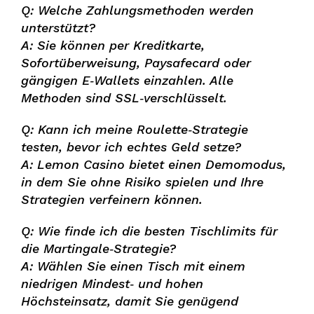
Q: Welche Zahlungsmethoden werden
unterstützt?
A: Sie können per Kreditkarte,
Sofortüberweisung, Paysafecard oder
gängigen E‑Wallets einzahlen. Alle
Methoden sind SSL‑verschlüsselt.
Q: Kann ich meine Roulette‑Strategie
testen, bevor ich echtes Geld setze?
A: Lemon Casino bietet einen Demomodus,
in dem Sie ohne Risiko spielen und Ihre
Strategien verfeinern können.
Q: Wie finde ich die besten Tischlimits für
die Martingale‑Strategie?
A: Wählen Sie einen Tisch mit einem
niedrigen Mindest‑ und hohen
Höchsteinsatz, damit Sie genügend