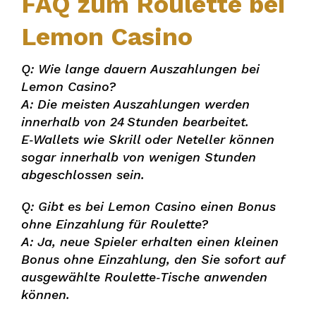
FAQ zum Roulette bei
Lemon Casino
Q: Wie lange dauern Auszahlungen bei
Lemon Casino?
A: Die meisten Auszahlungen werden
innerhalb von 24 Stunden bearbeitet.
E‑Wallets wie Skrill oder Neteller können
sogar innerhalb von wenigen Stunden
abgeschlossen sein.
Q: Gibt es bei Lemon Casino einen Bonus
ohne Einzahlung für Roulette?
A: Ja, neue Spieler erhalten einen kleinen
Bonus ohne Einzahlung, den Sie sofort auf
ausgewählte Roulette‑Tische anwenden
können.