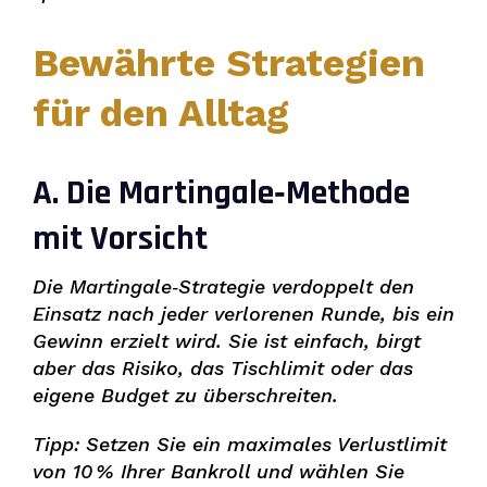
Bewährte Strategien
für den Alltag
A. Die Martingale‑Methode
mit Vorsicht
Die Martingale‑Strategie verdoppelt den
Einsatz nach jeder verlorenen Runde, bis ein
Gewinn erzielt wird. Sie ist einfach, birgt
aber das Risiko, das Tischlimit oder das
eigene Budget zu überschreiten.
Tipp: Setzen Sie ein maximales Verlustlimit
von 10 % Ihrer Bankroll und wählen Sie