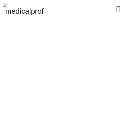
EXPERTEN‑STRATEGIEN
FÜR ROULETTE BEI
LEMON CASINO: SO
MAXIMIEREN SIE IHRE
GEWINNCHANCEN