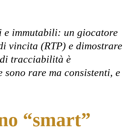
ci e immutabili: un giocatore
 di vincita (RTP) e dimostrare
di tracciabilità è
te sono rare ma consistenti, e
ano “smart”