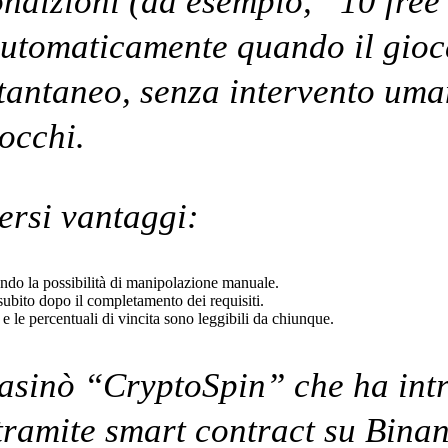
condizioni (ad esempio, “10 free
utomaticamente quando il giocat
antaneo, senza intervento uman
locchi.
ersi vantaggi:
ando la possibilità di manipolazione manuale.
subito dopo il completamento dei requisiti.
 e le percentuali di vincita sono leggibili da chiunque.
 casinò “CryptoSpin” che ha in
ramite smart contract su Binan