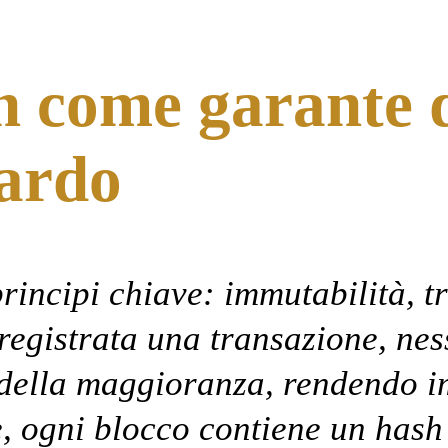
n come garante 
zardo
rincipi chiave: immutabilità, tr
registrata una transazione, ne
 della maggioranza, rendendo i
tre, ogni blocco contiene un has