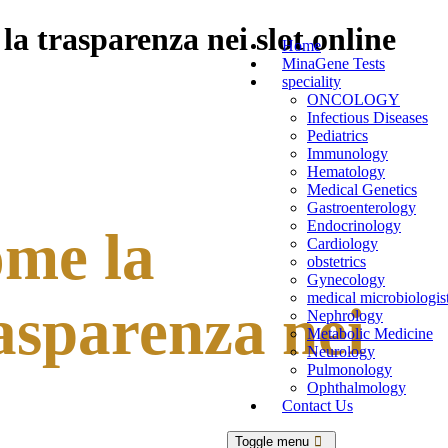
la trasparenza nei slot online
Home
MinaGene Tests
speciality
ONCOLOGY
Infectious Diseases
Pediatrics
Immunology
Hematology
Medical Genetics
Gastroenterology
Endocrinology
ome la
Cardiology
obstetrics
Gynecology
medical microbiologis
rasparenza nei
Nephrology
Metabolic Medicine
Neurology
Pulmonology
Ophthalmology
Contact Us
Toggle menu