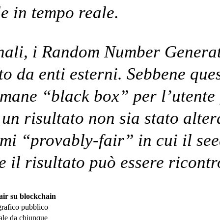
e in tempo reale.
onali, i Random Number Generat
ato da enti esterni. Sebbene que
imane “black box” per l’utente 
n risultato non sia stato alter
mi “provably‑fair” in cui il se
e il risultato può essere ricont
air su blockchain
grafico pubblico
ale da chiunque