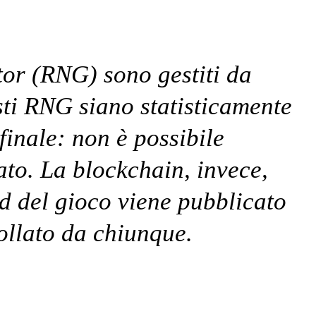
or (RNG) sono gestiti da
sti RNG siano statisticamente
finale: non è possibile
ato. La blockchain, invece,
ed del gioco viene pubblicato
rollato da chiunque.