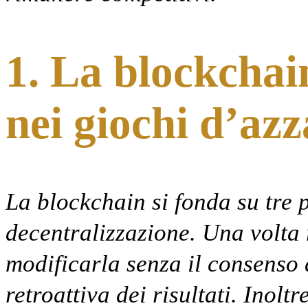
1. La blockchai
nei giochi d’az
La blockchain si fonda su tre p
decentralizzazione. Una volta 
modificarla senza il consenso
retroattiva dei risultati. Inol