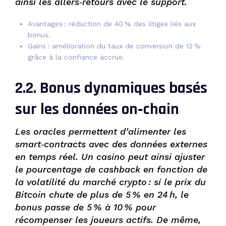
ainsi les allers‑retours avec le support.
Avantages : réduction de 40 % des litiges liés aux
bonus.
Gains : amélioration du taux de conversion de 12 %
grâce à la confiance accrue.
2.2. Bonus dynamiques basés
sur les données on‑chain
Les oracles permettent d’alimenter les
smart‑contracts avec des données externes
en temps réel. Un casino peut ainsi ajuster
le pourcentage de cashback en fonction de
la volatilité du marché crypto : si le prix du
Bitcoin chute de plus de 5 % en 24 h, le
bonus passe de 5 % à 10 % pour
récompenser les joueurs actifs. De même,