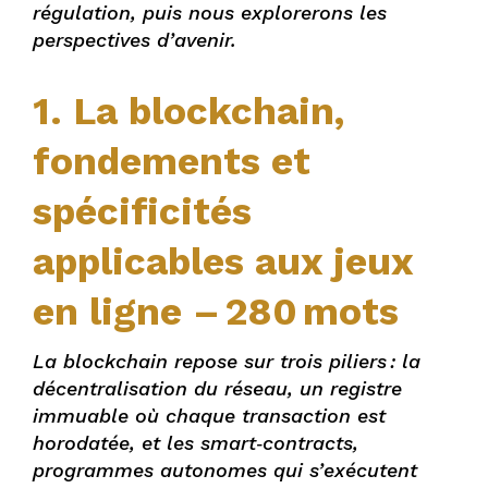
régulation, puis nous explorerons les
perspectives d’avenir.
1. La blockchain,
fondements et
spécificités
applicables aux jeux
en ligne – 280 mots
La blockchain repose sur trois piliers : la
décentralisation du réseau, un registre
immuable où chaque transaction est
horodatée, et les smart‑contracts,
programmes autonomes qui s’exécutent