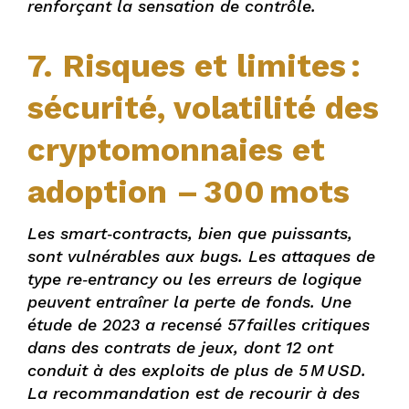
renforçant la sensation de contrôle.
7. Risques et limites :
sécurité, volatilité des
cryptomonnaies et
adoption – 300 mots
Les smart‑contracts, bien que puissants,
sont vulnérables aux bugs. Les attaques de
type re‑entrancy ou les erreurs de logique
peuvent entraîner la perte de fonds. Une
étude de 2023 a recensé 57 failles critiques
dans des contrats de jeux, dont 12 ont
conduit à des exploits de plus de 5 M USD.
La recommandation est de recourir à des