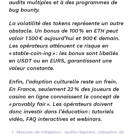
audits multiples et à des programmes de
bug bounty.
La volatilité des tokens représente un autre
obstacle. Un bonus de 100 % en ETH peut
valoir 1 500 € aujourd’hui et 900 € demain.
Les opérateurs atténuent ce risque en
« stable‑coin‑ing » : les bonus sont libellés
en USDT ou en EURS, garantissant une
valeur constante.
Enfin, l’adoption culturelle reste un frein.
En France, seulement 22 % des joueurs de
casino en ligne connaissent le concept de
« provably fair ». Les opérateurs doivent
donc investir dans l’éducation : tutoriels
vidéo, FAQ interactives et webinars.
Mesures de mitigation : audits réguliers, utilisation de