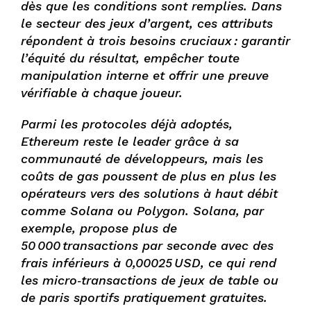
dès que les conditions sont remplies. Dans
le secteur des jeux d’argent, ces attributs
répondent à trois besoins cruciaux : garantir
l’équité du résultat, empêcher toute
manipulation interne et offrir une preuve
vérifiable à chaque joueur.
Parmi les protocoles déjà adoptés,
Ethereum reste le leader grâce à sa
communauté de développeurs, mais les
coûts de gas poussent de plus en plus les
opérateurs vers des solutions à haut débit
comme Solana ou Polygon. Solana, par
exemple, propose plus de
50 000 transactions par seconde avec des
frais inférieurs à 0,00025 USD, ce qui rend
les micro‑transactions de jeux de table ou
de paris sportifs pratiquement gratuites.