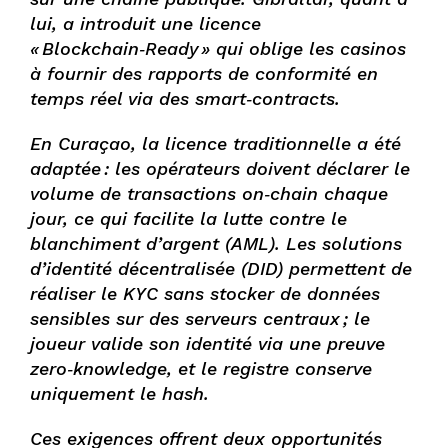
lui, a introduit une licence
« Blockchain‑Ready » qui oblige les casinos
à fournir des rapports de conformité en
temps réel via des smart‑contracts.
En Curaçao, la licence traditionnelle a été
adaptée : les opérateurs doivent déclarer le
volume de transactions on‑chain chaque
jour, ce qui facilite la lutte contre le
blanchiment d’argent (AML). Les solutions
d’identité décentralisée (DID) permettent de
réaliser le KYC sans stocker de données
sensibles sur des serveurs centraux ; le
joueur valide son identité via une preuve
zero‑knowledge, et le registre conserve
uniquement le hash.
Ces exigences offrent deux opportunités