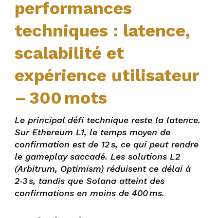
performances
techniques : latence,
scalabilité et
expérience utilisateur
– 300 mots
Le principal défi technique reste la latence.
Sur Ethereum L1, le temps moyen de
confirmation est de 12 s, ce qui peut rendre
le gameplay saccadé. Les solutions L2
(Arbitrum, Optimism) réduisent ce délai à
2‑3 s, tandis que Solana atteint des
confirmations en moins de 400 ms.