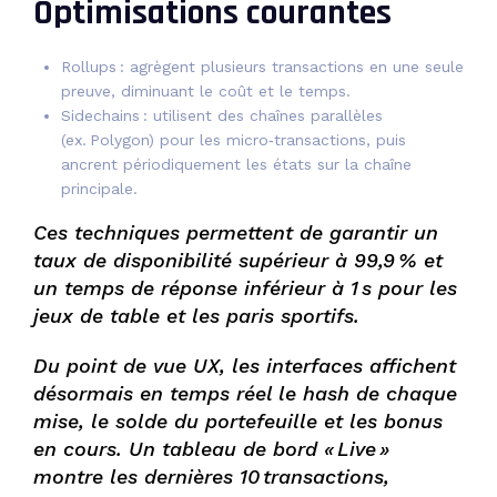
Optimisations courantes
Rollups : agrègent plusieurs transactions en une seule
preuve, diminuant le coût et le temps.
Sidechains : utilisent des chaînes parallèles
(ex. Polygon) pour les micro‑transactions, puis
ancrent périodiquement les états sur la chaîne
principale.
Ces techniques permettent de garantir un
taux de disponibilité supérieur à 99,9 % et
un temps de réponse inférieur à 1 s pour les
jeux de table et les paris sportifs.
Du point de vue UX, les interfaces affichent
désormais en temps réel le hash de chaque
mise, le solde du portefeuille et les bonus
en cours. Un tableau de bord « Live »
montre les dernières 10 transactions,