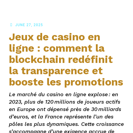
JUNE 27, 2025
Jeux de casino en
ligne : comment la
blockchain redéfinit
la transparence et
booste les promotions
Le marché du casino en ligne explose : en
2023, plus de 120 millions de joueurs actifs
en Europe ont dépensé près de 30 milliards
d’euros, et la France représente l’un des
pôles les plus dynamiques. Cette croissance
s’accompagne d’une exigence accrue de