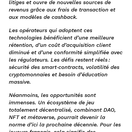
litiges et ouvre de nouvelles sources de
revenus grâce aux frais de transaction et
aux modèles de cashback.
Les opérateurs qui adoptent ces
technologies bénéficient d’une meilleure
rétention, d’un coût d’acquisition client
diminué et d’une conformité simplifiée avec
les régulateurs. Les défis restent réels :
sécurité des smart‑contracts, volatilité des
cryptomonnaies et besoin d’éducation
massive.
Néanmoins, les opportunités sont
immenses. Un écosystème de jeu
totalement décentralisé, combinant DAO,
NFT et métaverse, pourrait devenir la
norme d’ici la prochaine décennie. Pour les
joueurs français, cela signifie des