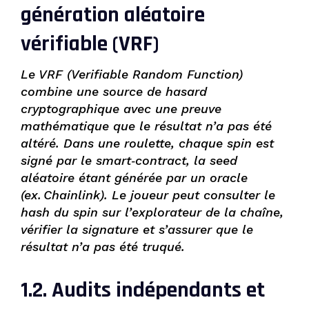
génération aléatoire
vérifiable (VRF)
Le VRF (Verifiable Random Function)
combine une source de hasard
cryptographique avec une preuve
mathématique que le résultat n’a pas été
altéré. Dans une roulette, chaque spin est
signé par le smart‑contract, la seed
aléatoire étant générée par un oracle
(ex. Chainlink). Le joueur peut consulter le
hash du spin sur l’explorateur de la chaîne,
vérifier la signature et s’assurer que le
résultat n’a pas été truqué.
1.2. Audits indépendants et