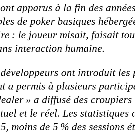
sont apparus à la fin des anné
ables de poker basiques hébergé
re : le joueur misait, faisait to
sans interaction humaine.
développeurs ont introduit les
t a permis à plusieurs partici
 dealer » a diffusé des croupier
tuel et le réel. Les statistique
5, moins de 5 % des sessions ét