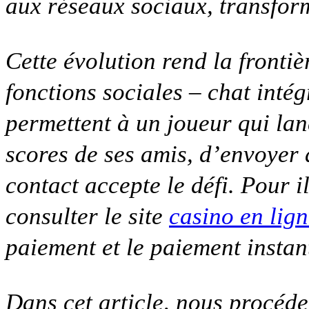
aux réseaux sociaux, transform
Cette évolution rend la frontiè
fonctions sociales – chat inté
permettent à un joueur qui lan
scores de ses amis, d’envoyer 
contact accepte le défi. Pour i
consulter le site
casino en lign
paiement et le paiement insta
Dans cet article, nous procéd