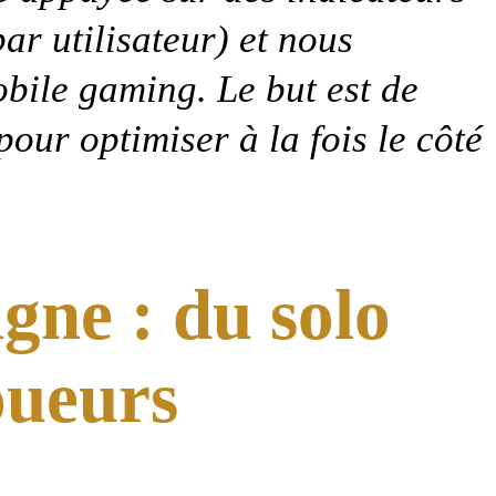
r utilisateur) et nous
bile gaming. Le but est de
pour optimiser à la fois le côté
igne : du solo
oueurs