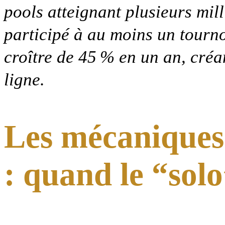
pools atteignant plusieurs mil
participé à au moins un tourno
croître de 45 % en un an, créa
ligne.
Les mécaniques 
: quand le “sol