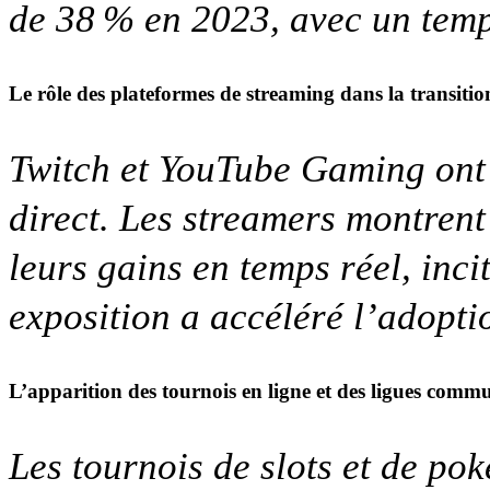
de 38 % en 2023, avec un temp
Le rôle des plateformes de streaming dans la transition
Twitch et YouTube Gaming ont 
direct. Les streamers montrent 
leurs gains en temps réel, inci
exposition a accéléré l’adopti
L’apparition des tournois en ligne et des ligues comm
Les tournois de slots et de po