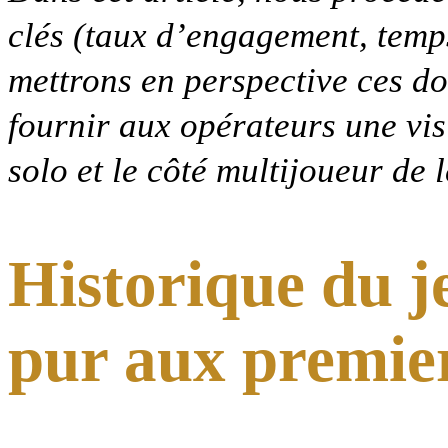
clés (taux d’engagement, temp
mettrons en perspective ces d
fournir aux opérateurs une visi
solo et le côté multijoueur de l
Historique du je
pur aux premie