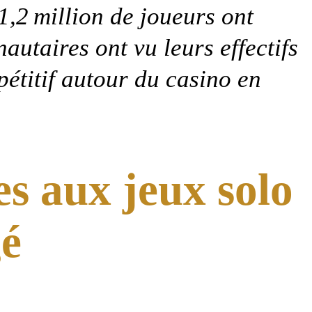
1,2 million de joueurs ont
utaires ont vu leurs effectifs
étitif autour du casino en
es aux jeux solo
gé