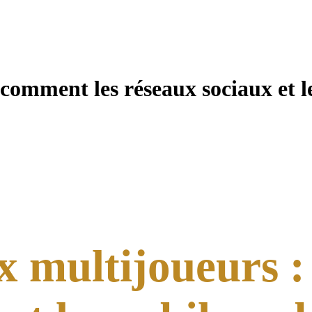
 comment les réseaux sociaux et l
ux multijoueurs 