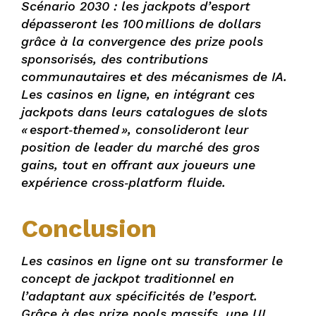
Scénario 2030 : les jackpots d’esport
dépasseront les 100 millions de dollars
grâce à la convergence des prize pools
sponsorisés, des contributions
communautaires et des mécanismes de IA.
Les casinos en ligne, en intégrant ces
jackpots dans leurs catalogues de slots
« esport‑themed », consolideront leur
position de leader du marché des gros
gains, tout en offrant aux joueurs une
expérience cross‑platform fluide.
Conclusion
Les casinos en ligne ont su transformer le
concept de jackpot traditionnel en
l’adaptant aux spécificités de l’esport.
Grâce à des prize pools massifs, une UI