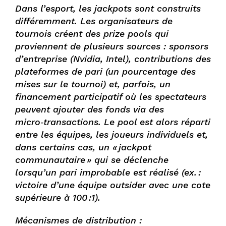
Dans l’esport, les jackpots sont construits
différemment. Les organisateurs de
tournois créent des prize pools qui
proviennent de plusieurs sources : sponsors
d’entreprise (Nvidia, Intel), contributions des
plateformes de pari (un pourcentage des
mises sur le tournoi) et, parfois, un
financement participatif où les spectateurs
peuvent ajouter des fonds via des
micro‑transactions. Le pool est alors réparti
entre les équipes, les joueurs individuels et,
dans certains cas, un « jackpot
communautaire » qui se déclenche
lorsqu’un pari improbable est réalisé (ex. :
victoire d’une équipe outsider avec une cote
supérieure à 100 :1).
Mécanismes de distribution :