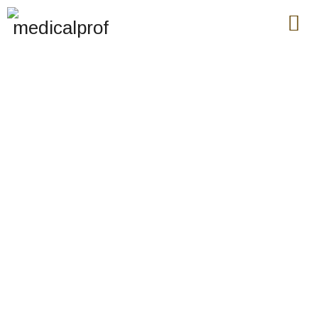
L’ESSOR DU PARI
ESPORTIF : COMMENT
LES CASINOS EN
LIGNE
REDÉFINISSENT LES
JACKPOTS