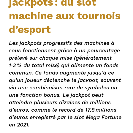
jackpots : du slot
machine aux tournois
d’esport
Les jackpots progressifs des machines à
sous fonctionnent grâce à un pourcentage
prélevé sur chaque mise (généralement
1‑3 % du total misé) qui alimente un fonds
commun. Ce fonds augmente jusqu’à ce
qu’un joueur déclenche le jackpot, souvent
via une combinaison rare de symboles ou
une fonction bonus. Le jackpot peut
atteindre plusieurs dizaines de millions
d’euros, comme le record de 17,8 millions
d’euros enregistré par le slot
Mega Fortune
en 2021.