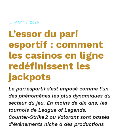
MAY 18, 2026
L’essor du pari
esportif : comment
les casinos en ligne
redéfinissent les
jackpots
Le pari esportif s’est imposé comme l’un
des phénomènes les plus dynamiques du
secteur du jeu. En moins de dix ans, les
tournois de League of Legends,
Counter‑Strike 2 ou Valorant sont passés
d’événements niche à des productions