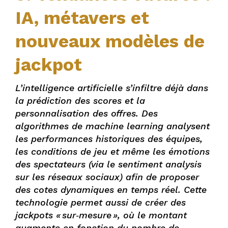
IA, métavers et
nouveaux modèles de
jackpot
L’intelligence artificielle s’infiltre déjà dans
la prédiction des scores et la
personnalisation des offres. Des
algorithmes de machine learning analysent
les performances historiques des équipes,
les conditions de jeu et même les émotions
des spectateurs (via le sentiment analysis
sur les réseaux sociaux) afin de proposer
des cotes dynamiques en temps réel. Cette
technologie permet aussi de créer des
jackpots « sur‑mesure », où le montant
augmente en fonction du nombre de