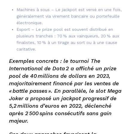
Machines à sous – Le jackpot est versé en une fois,
généralement via virement bancaire ou portefeuille
électronique.
Esport – Le prize pool est souvent distribué en
plusieurs tranches : 70 % aux vainqueurs, 20 % aux
finalistes, 10 % à un tirage au sort ou à une cause
caritative.
Exemples concrets : le tournoi
The
International
de Dota 2 a affiché un prize
pool de 40 millions de dollars en 2023,
majoritairement financé par les ventes de
« battle passes ». En parallèle, le slot
Mega
Joker
a proposé un jackpot progressif de
5,2 millions d’euros en 2022, déclenché
après 2 500 spins consécutifs sans gain
majeur.