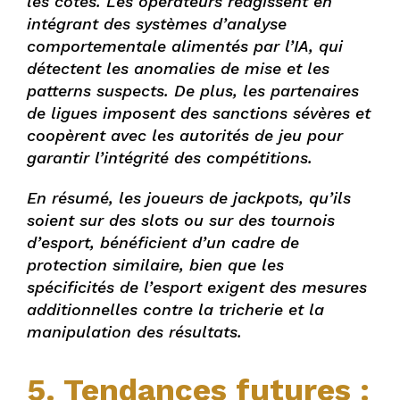
les cotes. Les opérateurs réagissent en
intégrant des systèmes d’analyse
comportementale alimentés par l’IA, qui
détectent les anomalies de mise et les
patterns suspects. De plus, les partenaires
de ligues imposent des sanctions sévères et
coopèrent avec les autorités de jeu pour
garantir l’intégrité des compétitions.
En résumé, les joueurs de jackpots, qu’ils
soient sur des slots ou sur des tournois
d’esport, bénéficient d’un cadre de
protection similaire, bien que les
spécificités de l’esport exigent des mesures
additionnelles contre la tricherie et la
manipulation des résultats.
5. Tendances futures :