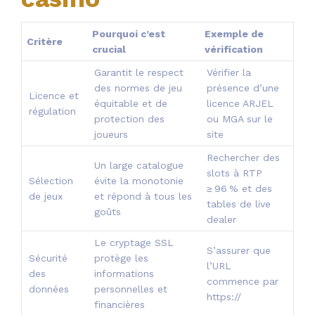
Pourquoi c’est
Exemple de
Critère
crucial
vérification
Garantit le respect
Vérifier la
des normes de jeu
présence d’une
Licence et
équitable et de
licence ARJEL
régulation
protection des
ou MGA sur le
joueurs
site
Rechercher des
Un large catalogue
slots à RTP
Sélection
évite la monotonie
≥ 96 % et des
de jeux
et répond à tous les
tables de live
goûts
dealer
Le cryptage SSL
S’assurer que
Sécurité
protège les
l’URL
des
informations
commence par
données
personnelles et
https://
financières