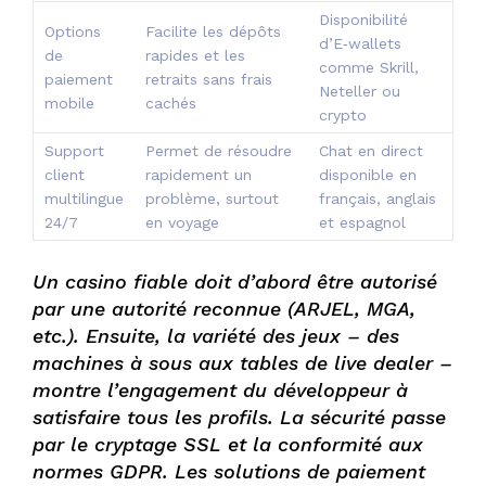
Disponibilité
Options
Facilite les dépôts
d’E‑wallets
de
rapides et les
comme Skrill,
paiement
retraits sans frais
Neteller ou
mobile
cachés
crypto
Support
Permet de résoudre
Chat en direct
client
rapidement un
disponible en
multilingue
problème, surtout
français, anglais
24/7
en voyage
et espagnol
Un casino fiable doit d’abord être autorisé
par une autorité reconnue (ARJEL, MGA,
etc.). Ensuite, la variété des jeux – des
machines à sous aux tables de live dealer –
montre l’engagement du développeur à
satisfaire tous les profils. La sécurité passe
par le cryptage SSL et la conformité aux
normes GDPR. Les solutions de paiement