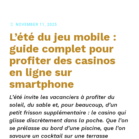
NOVEMBER 11, 2025
L’été du jeu mobile :
guide complet pour
profiter des casinos
en ligne sur
smartphone
L’été invite les vacanciers à profiter du
soleil, du sable et, pour beaucoup, d’un
petit frisson supplémentaire : le casino qui
glisse discrètement dans la poche. Que l’on
se prélasse au bord d’une piscine, que l’on
savoure un cocktail sur une terrasse