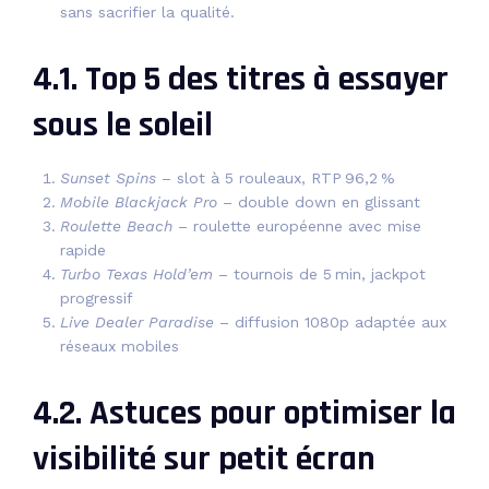
sans sacrifier la qualité.
4.1. Top 5 des titres à essayer
sous le soleil
Sunset Spins
– slot à 5 rouleaux, RTP 96,2 %
Mobile Blackjack Pro
– double down en glissant
Roulette Beach
– roulette européenne avec mise
rapide
Turbo Texas Hold’em
– tournois de 5 min, jackpot
progressif
Live Dealer Paradise
– diffusion 1080p adaptée aux
réseaux mobiles
4.2. Astuces pour optimiser la
visibilité sur petit écran