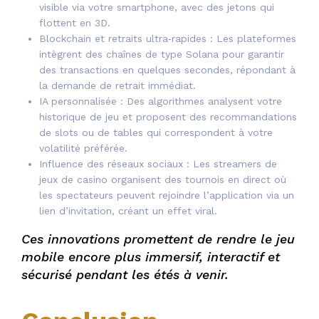
visible via votre smartphone, avec des jetons qui
flottent en 3D.
Blockchain et retraits ultra‑rapides : Les plateformes
intègrent des chaînes de type Solana pour garantir
des transactions en quelques secondes, répondant à
la demande de retrait immédiat.
IA personnalisée : Des algorithmes analysent votre
historique de jeu et proposent des recommandations
de slots ou de tables qui correspondent à votre
volatilité préférée.
Influence des réseaux sociaux : Les streamers de
jeux de casino organisent des tournois en direct où
les spectateurs peuvent rejoindre l’application via un
lien d’invitation, créant un effet viral.
Ces innovations promettent de rendre le jeu
mobile encore plus immersif, interactif et
sécurisé pendant les étés à venir.