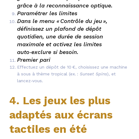
grâce à la reconnaissance optique.
Paramétrer les limites
Dans le menu « Contrôle du jeu »,
définissez un plafond de dépôt
quotidien, une durée de session
maximale et activez les limites
auto‑exclure si besoin.
Premier pari
Effectuez un dépôt de 10 €, choisissez une machine
à sous à thème tropical (ex. :
Sunset Spins
), et
lancez‑vous.
4. Les jeux les plus
adaptés aux écrans
tactiles en été