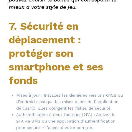
mieux à votre style de jeu.
7. Sécurité en
déplacement :
protéger son
smartphone et ses
fonds
Mises à jour : Installez les dernières versions d’iOS ou
d’Android ainsi que les mises à jour de l’application
de casino. Elles corrigent les failles de sécurité.
Authentification à deux facteurs (2FA) : Activez le
2FA via SMS ou une application d’authentification
pour sécuriser l’accès à votre compte.