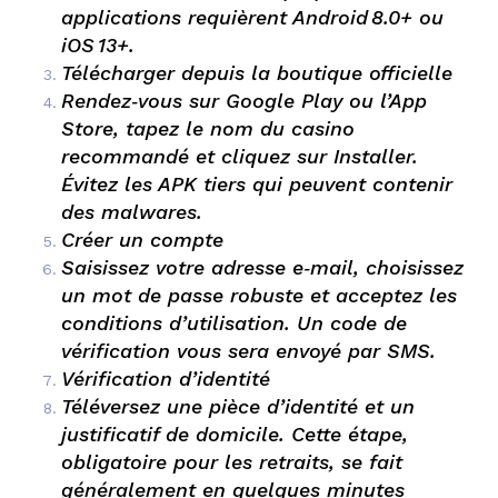
applications requièrent Android 8.0+ ou
iOS 13+.
Télécharger depuis la boutique officielle
Rendez‑vous sur Google Play ou l’App
Store, tapez le nom du casino
recommandé et cliquez sur Installer.
Évitez les APK tiers qui peuvent contenir
des malwares.
Créer un compte
Saisissez votre adresse e‑mail, choisissez
un mot de passe robuste et acceptez les
conditions d’utilisation. Un code de
vérification vous sera envoyé par SMS.
Vérification d’identité
Téléversez une pièce d’identité et un
justificatif de domicile. Cette étape,
obligatoire pour les retraits, se fait
généralement en quelques minutes