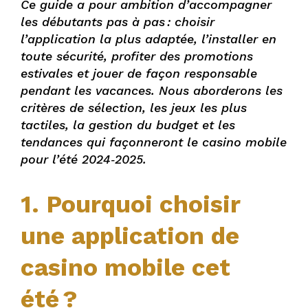
Ce guide a pour ambition d’accompagner
les débutants pas à pas : choisir
l’application la plus adaptée, l’installer en
toute sécurité, profiter des promotions
estivales et jouer de façon responsable
pendant les vacances. Nous aborderons les
critères de sélection, les jeux les plus
tactiles, la gestion du budget et les
tendances qui façonneront le casino mobile
pour l’été 2024‑2025.
1. Pourquoi choisir
une application de
casino mobile cet
été ?