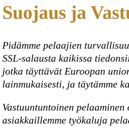
Suojaus ja Vast
Pidämme pelaajien turvallisuu
SSL-salausta kaikissa tiedonsiir
jotka täyttävät Euroopan uni
lainmukaisesti, ja täytämme ka
Vastuuntuntoinen pelaaminen 
asiakkaillemme työkaluja pelaa