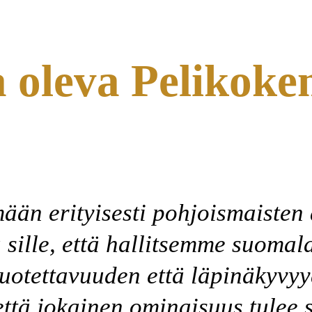
a oleva Pelikok
ään erityisesti pohjoismaisten
sille, että hallitsemme suomal
 luotettavuuden että läpinäkyv
 että jokainen ominaisuus tule