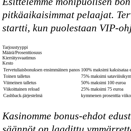
Esittelemme monipuolisen bonus
pitkäaikaisimmat pelaajat. Te
startti, kun puolestaan VIP-ohj
Tarjoustyyppi
Määrä/Prosenttiosuus
Kierrätysvaatimus
Kesto
Tervetuliaisbonuksen ensimmäinen panos
100% maksimi kaksisataa 
Toinen talletus
75% maksimi sataviiisiky
Viimeinen talletus
50% maksimi 100 euroa
Viikoittainen reload
25% maksimi 75 euroa
Cashback-järjestelmä
kymmenen prosenttia viikoi
Kasinomme bonus-ehdot edustav
säännöt on laadittu ymmärrettä