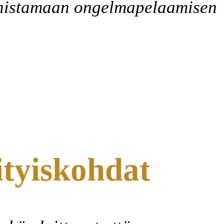
unnistamaan ongelmapelaamisen
tyiskohdat