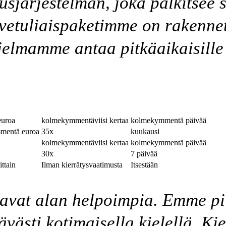
järjestelmän, joka palkitsee se
rvetuliaispaketimme on rakenne
elmamme antaa pitkäaikaisille p
euroa
kolmekymmentäviisi kertaa
kolmekymmentä päivää
mmentä euroa
35x
kuukausi
kolmekymmentäviisi kertaa
kolmekymmentä päivää
30x
7 päivää
ttain
Ilman kierrätysvaatimusta
Itsestään
at alan helpoimpia. Emme piilo
västi kotimaisella kielellä. Ki