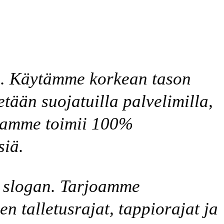
na. Käytämme korkean tason
tetään suojatuilla palvelimilla,
ntamme toimii 100%
siä.
 slogan. Tarjoamme
 talletusrajat, tappiorajat ja