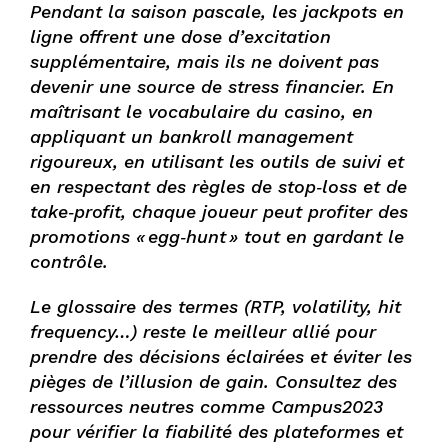
Pendant la saison pascale, les jackpots en
ligne offrent une dose d’excitation
supplémentaire, mais ils ne doivent pas
devenir une source de stress financier. En
maîtrisant le vocabulaire du casino, en
appliquant un bankroll management
rigoureux, en utilisant les outils de suivi et
en respectant des règles de stop‑loss et de
take‑profit, chaque joueur peut profiter des
promotions « egg‑hunt » tout en gardant le
contrôle.
Le glossaire des termes (RTP, volatility, hit
frequency…) reste le meilleur allié pour
prendre des décisions éclairées et éviter les
pièges de l’illusion de gain. Consultez des
ressources neutres comme Campus2023
pour vérifier la fiabilité des plateformes et