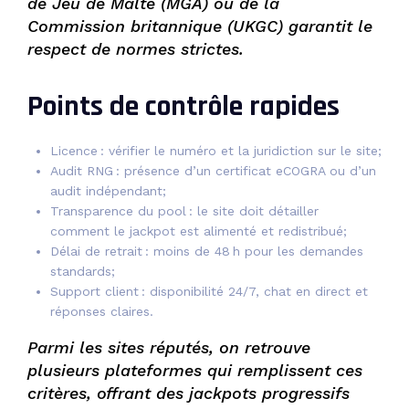
de Jeu de Malte (MGA) ou de la
Commission britannique (UKGC) garantit le
respect de normes strictes.
Points de contrôle rapides
Licence : vérifier le numéro et la juridiction sur le site;
Audit RNG : présence d’un certificat eCOGRA ou d’un
audit indépendant;
Transparence du pool : le site doit détailler
comment le jackpot est alimenté et redistribué;
Délai de retrait : moins de 48 h pour les demandes
standards;
Support client : disponibilité 24/7, chat en direct et
réponses claires.
Parmi les sites réputés, on retrouve
plusieurs plateformes qui remplissent ces
critères, offrant des jackpots progressifs