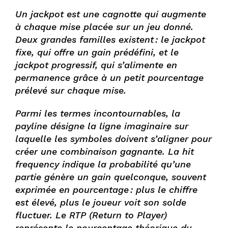
Un jackpot est une cagnotte qui augmente
à chaque mise placée sur un jeu donné.
Deux grandes familles existent : le jackpot
fixe, qui offre un gain prédéfini, et le
jackpot progressif, qui s’alimente en
permanence grâce à un petit pourcentage
prélevé sur chaque mise.
Parmi les termes incontournables, la
payline désigne la ligne imaginaire sur
laquelle les symboles doivent s’aligner pour
créer une combinaison gagnante. La hit
frequency indique la probabilité qu’une
partie génère un gain quelconque, souvent
exprimée en pourcentage : plus le chiffre
est élevé, plus le joueur voit son solde
fluctuer. Le RTP (Return to Player)
représente le pourcentage théorique du