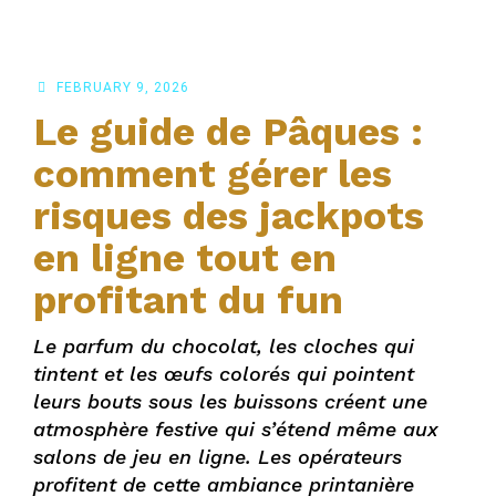
FEBRUARY 9, 2026
Le guide de Pâques :
comment gérer les
risques des jackpots
en ligne tout en
profitant du fun
Le parfum du chocolat, les cloches qui
tintent et les œufs colorés qui pointent
leurs bouts sous les buissons créent une
atmosphère festive qui s’étend même aux
salons de jeu en ligne. Les opérateurs
profitent de cette ambiance printanière