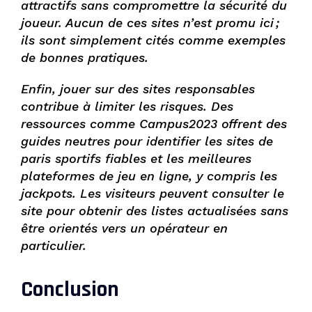
attractifs sans compromettre la sécurité du
joueur. Aucun de ces sites n’est promu ici ;
ils sont simplement cités comme exemples
de bonnes pratiques.
Enfin, jouer sur des sites responsables
contribue à limiter les risques. Des
ressources comme Campus2023 offrent des
guides neutres pour identifier les sites de
paris sportifs fiables et les meilleures
plateformes de jeu en ligne, y compris les
jackpots. Les visiteurs peuvent consulter le
site pour obtenir des listes actualisées sans
être orientés vers un opérateur en
particulier.
Conclusion