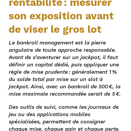
rentabilité : mesurer
son exposition avant
de viser le gros lot
Le bankroll management est la pierre
angulaire de toute approche responsable.
Avant de s’aventurer sur un jackpot, il faut
définir un capital dédié, puis appliquer une
règle de mise prudente : généralement 1 %
du solde total par mise sur un slot à
jackpot. Ainsi, avec un bankroll de 500 €, la
mise maximale recommandée serait de 5 €.
Des outils de suivi, comme les journaux de
jeu ou des applications mobiles
spécialisées, permettent de consigner
chaque mise, chaque gain et chaque perte.