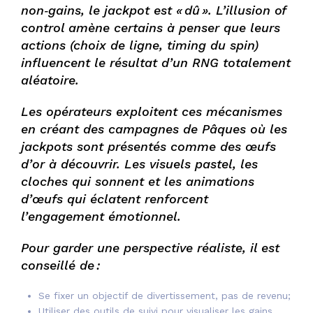
non‑gains, le jackpot est « dû ». L’illusion of
control amène certains à penser que leurs
actions (choix de ligne, timing du spin)
influencent le résultat d’un RNG totalement
aléatoire.
Les opérateurs exploitent ces mécanismes
en créant des campagnes de Pâques où les
jackpots sont présentés comme des œufs
d’or à découvrir. Les visuels pastel, les
cloches qui sonnent et les animations
d’œufs qui éclatent renforcent
l’engagement émotionnel.
Pour garder une perspective réaliste, il est
conseillé de :
Se fixer un objectif de divertissement, pas de revenu;
Utiliser des outils de suivi pour visualiser les gains