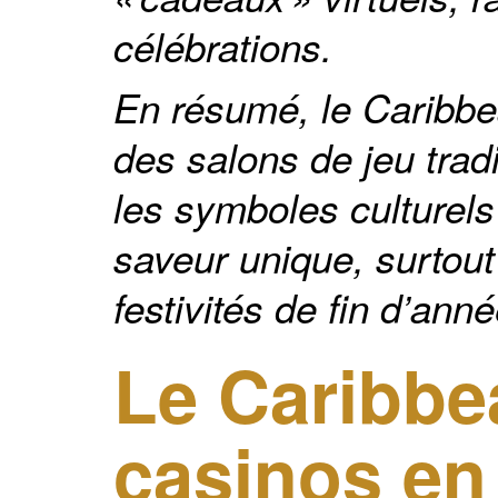
célébrations.
En résumé, le Caribbe
des salons de jeu tradi
les symboles culturel
saveur unique, surtout 
festivités de fin d’anné
Le Caribbe
casinos en 