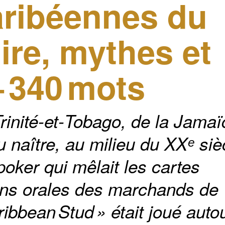
aribéennes du
oire, mythes et
 340 mots
rinité‑et‑Tobago, de la Jama
u naître, au milieu du XXᵉ siè
poker qui mêlait les cartes
ions orales des marchands de
ibbean Stud » était joué auto