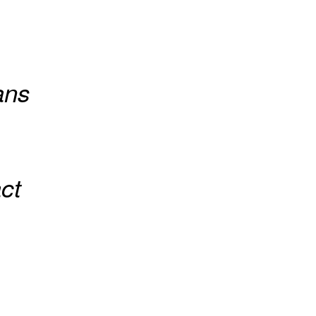
ans
ct