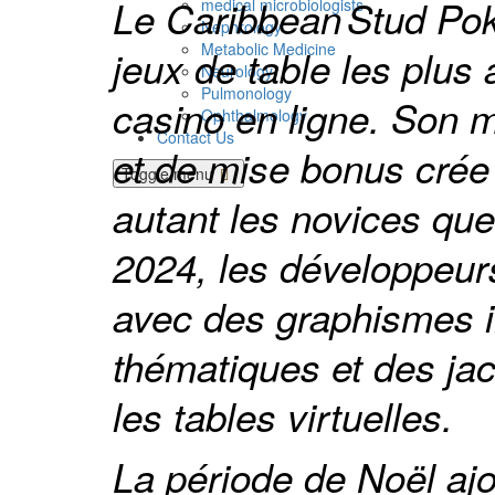
Le Caribbean Stud Pok
medical microbiologists
Nephrology
Metabolic Medicine
jeux de table les plus
Neurology
Pulmonology
casino en ligne. Son 
Ophthalmology
Contact Us
et de mise bonus crée
Toggle menu
autant les novices qu
2024, les développeurs
avec des graphismes 
thématiques et des jac
les tables virtuelles.
La période de Noël aj