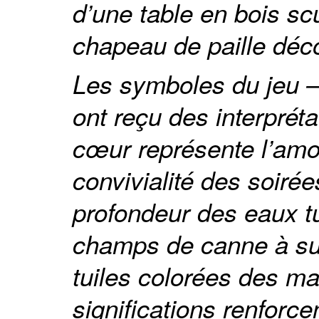
d’une table en bois scu
chapeau de paille déco
Les symboles du jeu – 
ont reçu des interprét
cœur représente l’amou
convivialité des soiré
profondeur des eaux tur
champs de canne à suc
tuiles colorées des ma
significations renforc