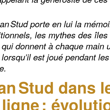
an Stud porte en lui la mémoi
tionnels, les mythes des îles 
s qui donnent à chaque main 
lorsqu’il est joué pendant les
e.
an Stud dans l
ligne : évoluti