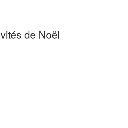
ivités de Noël