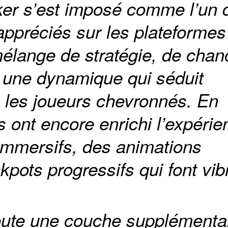
er s’est imposé comme l’un 
 appréciés sur les plateformes
mélange de stratégie, de chan
 une dynamique qui séduit
e les joueurs chevronnés. En
 ont encore enrichi l’expérie
immersifs, des animations
kpots progressifs qui font vib
oute une couche supplémenta