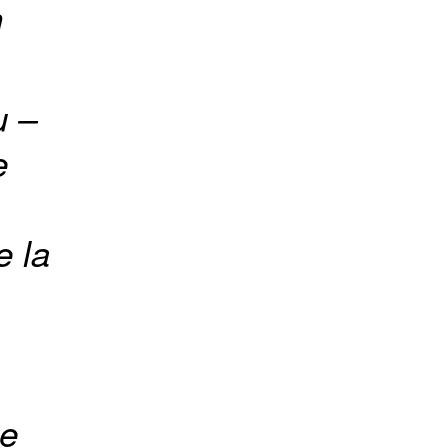
n
u –
e
e la
ce