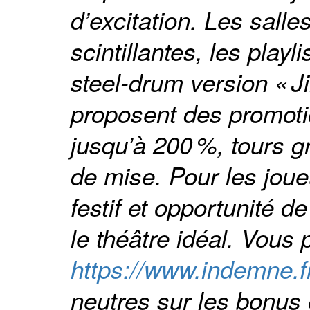
d’excitation. Les salle
scintillantes, les play
steel‑drum version « Ji
proposent des promoti
jusqu’à 200 %, tours gr
de mise. Pour les joueu
festif et opportunité d
le théâtre idéal. Vous 
https://www.indemne.f
neutres sur les bonus