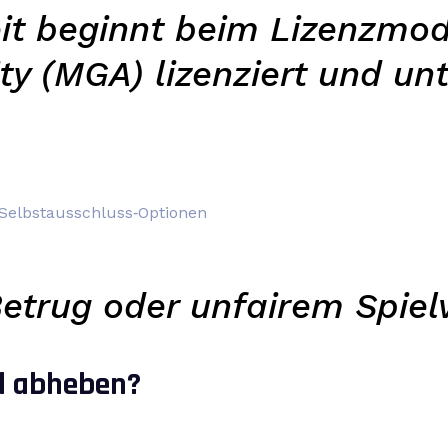
it beginnt beim Lizenzmod
y (MGA) lizenziert und unt
Selbstausschluss‑Optionen
Betrug oder unfairem Spiel
ld abheben?