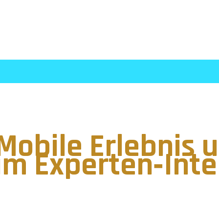
Mobile Erlebnis 
im Experten‑Inte