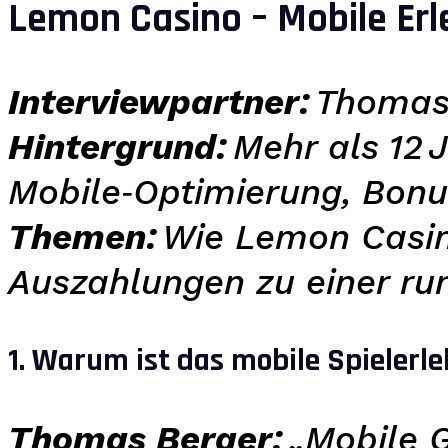
Lemon Casino – Mobile Erl
Interviewpartner:
Thomas 
Hintergrund:
Mehr als 12 
Mobile‑Optimierung, Bonu
Themen:
Wie Lemon Casino
Auszahlungen zu einer r
1. Warum ist das mobile Spielerl
Thomas Berger:
„Mobile G