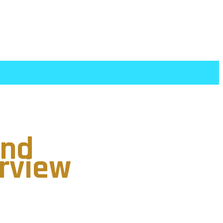
und
rview