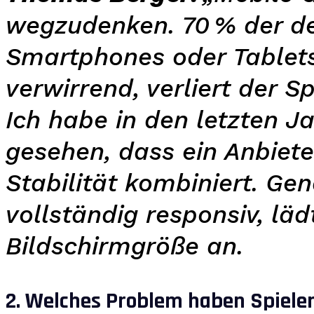
wegzudenken. 70 % der d
Smartphones oder Tablets.
verwirrend, verliert der Sp
Ich habe in den letzten J
gesehen, dass ein Anbiet
Stabilität kombiniert. Gen
vollständig responsiv, läd
Bildschirmgröße an.
2. Welches Problem haben Spiele