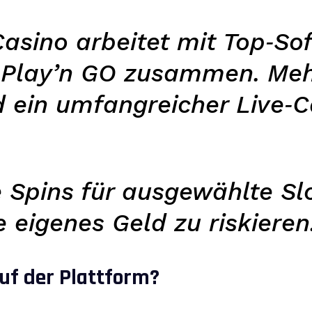
sino arbeitet mit Top‑Sof
Play’n GO zusammen. Mehr
d ein umfangreicher Live‑C
ee Spins für ausgewählte S
 eigenes Geld zu riskieren
auf der Plattform?