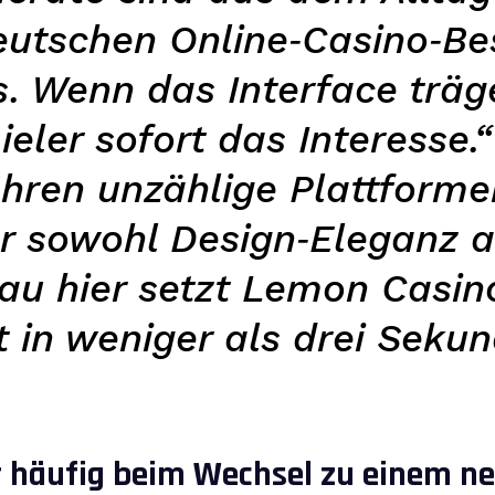
eutschen Online‑Casino‑B
 Wenn das Interface träge
ieler sofort das Interesse.“
ahren unzählige Plattforme
er sowohl Design‑Eleganz a
au hier setzt Lemon Casino
t in weniger als drei Seku
r häufig beim Wechsel zu einem n