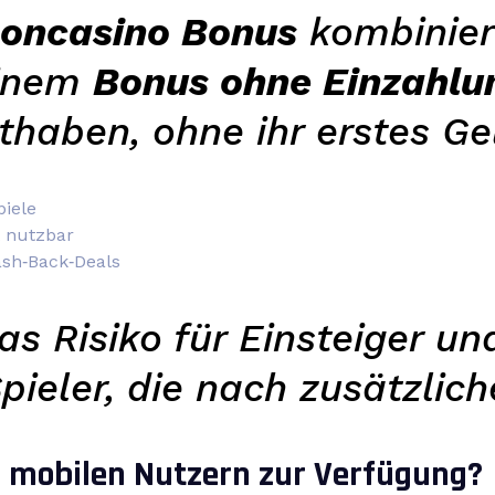
oncasino Bonus
kombinier
einem
Bonus ohne Einzahlu
uthaben, ohne ihr erstes G
piele
t nutzbar
sh‑Back‑Deals
as Risiko für Einsteiger un
pieler, die nach zusätzlich
n mobilen Nutzern zur Verfügung?