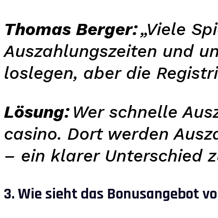
Thomas Berger:
„Viele Sp
Auszahlungszeiten und un
loslegen, aber die Registr
Lösung:
Wer schnelle Ausz
casino. Dort werden Ausz
– ein klarer Unterschied 
3. Wie sieht das Bonusangebot v