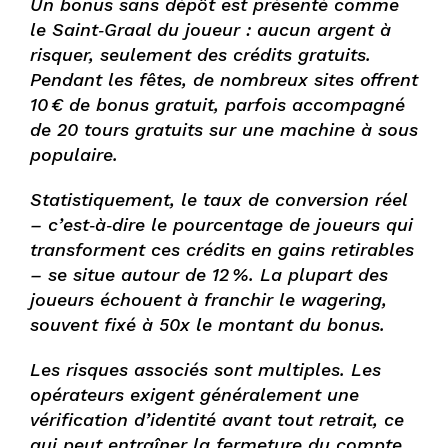
Un bonus sans dépôt est présenté comme
le Saint‑Graal du joueur : aucun argent à
risquer, seulement des crédits gratuits.
Pendant les fêtes, de nombreux sites offrent
10 € de bonus gratuit, parfois accompagné
de 20 tours gratuits sur une machine à sous
populaire.
Statistiquement, le taux de conversion réel
– c’est‑à‑dire le pourcentage de joueurs qui
transforment ces crédits en gains retirables
– se situe autour de 12 %. La plupart des
joueurs échouent à franchir le wagering,
souvent fixé à 50x le montant du bonus.
Les risques associés sont multiples. Les
opérateurs exigent généralement une
vérification d’identité avant tout retrait, ce
qui peut entraîner la fermeture du compte