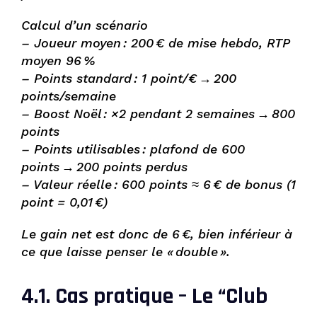
Calcul d’un scénario
– Joueur moyen : 200 € de mise hebdo, RTP
moyen 96 %
– Points standard : 1 point/€ → 200
points/semaine
– Boost Noël : ×2 pendant 2 semaines → 800
points
– Points utilisables : plafond de 600
points → 200 points perdus
– Valeur réelle : 600 points ≈ 6 € de bonus (1
point = 0,01 €)
Le gain net est donc de 6 €, bien inférieur à
ce que laisse penser le « double ».
4.1. Cas pratique – Le “Club