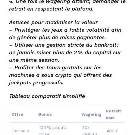
6. Une fois le wagering atteint, demander le
retrait en respectant le plafond.
Astuces pour maximiser la valeur
– Privilégier les jeux à faible volatilité afin
de générer plus de mises gagnantes.
– Utiliser une gestion stricte du bankroll :
ne jamais miser plus de 2 % du capital sur
une même session.
– Profiter des tours gratuits sur les
machines à sous crypto qui offrent des
jackpots progressifs.
Tableau comparatif simplifié
Retrait
Offre
Bonus
Wagering
max
100 % jusqu’à
30x
Casino A
400 €
100 €
(300 €)