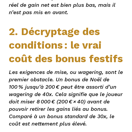
réel de gain net est bien plus bas, mais il
n’est pas mis en avant.
2. Décryptage des
conditions : le vrai
coût des bonus festifs
Les exigences de mise, ou wagering, sont le
premier obstacle. Un bonus de Noël de
100 % jusqu’à 200 € peut être assorti d’un
wagering de 40x. Cela signifie que le joueur
doit miser 8 000 € (200 € × 40) avant de
pouvoir retirer les gains liés au bonus.
Comparé à un bonus standard de 30x, le
coût est nettement plus élevé.