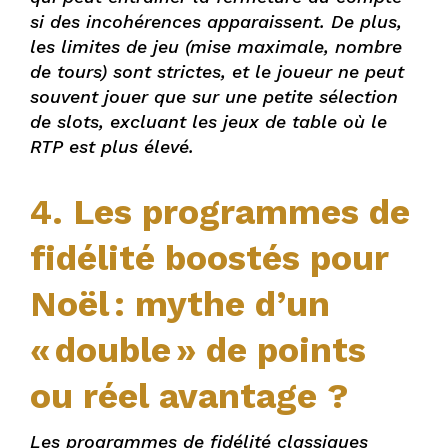
si des incohérences apparaissent. De plus,
les limites de jeu (mise maximale, nombre
de tours) sont strictes, et le joueur ne peut
souvent jouer que sur une petite sélection
de slots, excluant les jeux de table où le
RTP est plus élevé.
4. Les programmes de
fidélité boostés pour
Noël : mythe d’un
« double » de points
ou réel avantage ?
Les programmes de fidélité classiques