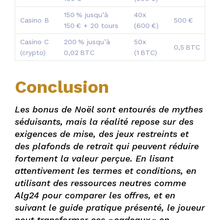
150 % jusqu’à
40x
Casino B
500 €
150 € + 20 tours
(600 €)
Casino C
200 % jusqu’à
50x
0,5 BTC
(crypto)
0,02 BTC
(1 BTC)
Conclusion
Les bonus de Noël sont entourés de mythes
séduisants, mais la réalité repose sur des
exigences de mise, des jeux restreints et
des plafonds de retrait qui peuvent réduire
fortement la valeur perçue. En lisant
attentivement les termes et conditions, en
utilisant des ressources neutres comme
Alg24 pour comparer les offres, et en
suivant le guide pratique présenté, le joueur
peut transformer ces « cadeaux » en