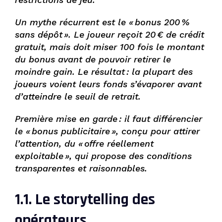
Un mythe récurrent est le « bonus 200 %
sans dépôt ». Le joueur reçoit 20 € de crédit
gratuit, mais doit miser 100 fois le montant
du bonus avant de pouvoir retirer le
moindre gain. Le résultat : la plupart des
joueurs voient leurs fonds s’évaporer avant
d’atteindre le seuil de retrait.
Première mise en garde : il faut différencier
le « bonus publicitaire », conçu pour attirer
l’attention, du « offre réellement
exploitable », qui propose des conditions
transparentes et raisonnables.
1.1. Le storytelling des
opérateurs