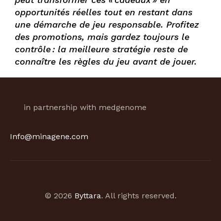
opportunités réelles tout en restant dans
une démarche de jeu responsable. Profitez
des promotions, mais gardez toujours le
contrôle : la meilleure stratégie reste de
connaître les règles du jeu avant de jouer.
in partnership with medgenome
Info@minagene.com
© 2026
Byttara
. All rights reserved.