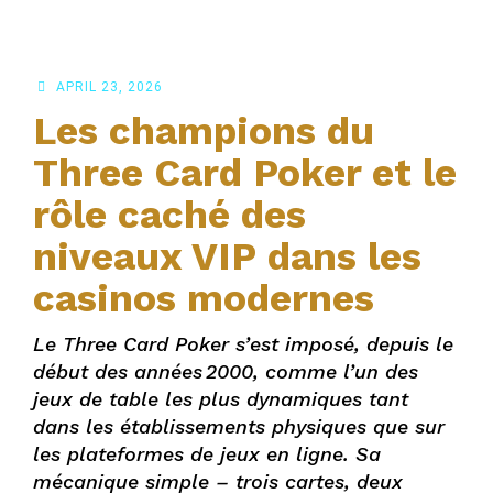
APRIL 23, 2026
Les champions du
Three Card Poker et le
rôle caché des
niveaux VIP dans les
casinos modernes
Le Three Card Poker s’est imposé, depuis le
début des années 2000, comme l’un des
jeux de table les plus dynamiques tant
dans les établissements physiques que sur
les plateformes de jeux en ligne. Sa
mécanique simple – trois cartes, deux