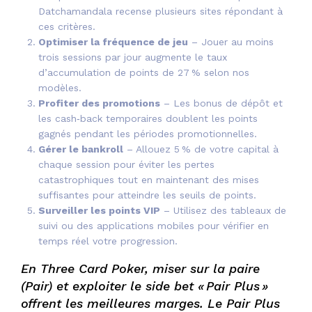
Datchamandala recense plusieurs sites répondant à
ces critères.
Optimiser la fréquence de jeu
– Jouer au moins
trois sessions par jour augmente le taux
d’accumulation de points de 27 % selon nos
modèles.
Profiter des promotions
– Les bonus de dépôt et
les cash‑back temporaires doublent les points
gagnés pendant les périodes promotionnelles.
Gérer le bankroll
– Allouez 5 % de votre capital à
chaque session pour éviter les pertes
catastrophiques tout en maintenant des mises
suffisantes pour atteindre les seuils de points.
Surveiller les points VIP
– Utilisez des tableaux de
suivi ou des applications mobiles pour vérifier en
temps réel votre progression.
En Three Card Poker, miser sur la paire
(Pair) et exploiter le side bet « Pair Plus »
offrent les meilleures marges. Le Pair Plus