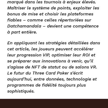
marqué dans les tournois à enjeux élevés.
Maîtriser le système de points, exploiter les
bonus de mise et choisir les plateformes
fiables – comme celles répertoriées sur
Datchamandala – devient une compétence
à part entière.
En appliquant les stratégies détaillées dans
cet article, les joueurs peuvent accélérer
leur progression VIP, optimiser leur ROI et
se préparer aux innovations à venir, qu’il
s’agisse de NFT de statut ou de salons VR.
Le futur du Three Card Poker s’écrit
aujourd’hui, entre données, technologie et
programmes de fidélité toujours plus
sophistiqués.