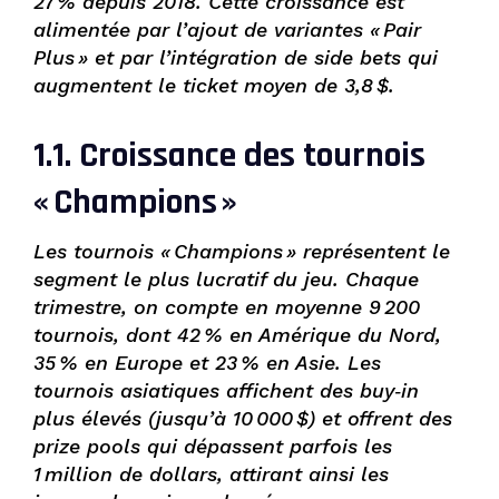
27 % depuis 2018. Cette croissance est
alimentée par l’ajout de variantes « Pair
Plus » et par l’intégration de side bets qui
augmentent le ticket moyen de 3,8 $.
1.1. Croissance des tournois
« Champions »
Les tournois « Champions » représentent le
segment le plus lucratif du jeu. Chaque
trimestre, on compte en moyenne 9 200
tournois, dont 42 % en Amérique du Nord,
35 % en Europe et 23 % en Asie. Les
tournois asiatiques affichent des buy‑in
plus élevés (jusqu’à 10 000 $) et offrent des
prize pools qui dépassent parfois les
1 million de dollars, attirant ainsi les