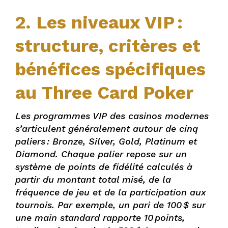
2. Les niveaux VIP :
structure, critères et
bénéfices spécifiques
au Three Card Poker
Les programmes VIP des casinos modernes
s’articulent généralement autour de cinq
paliers : Bronze, Silver, Gold, Platinum et
Diamond. Chaque palier repose sur un
système de points de fidélité calculés à
partir du montant total misé, de la
fréquence de jeu et de la participation aux
tournois. Par exemple, un pari de 100 $ sur
une main standard rapporte 10 points,