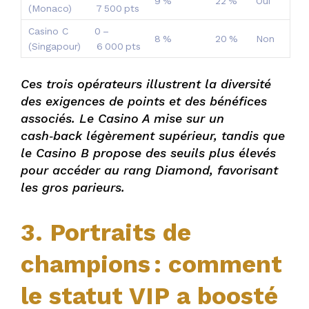
9 %
22 %
Oui
(Monaco)
7 500 pts
Casino C
0 –
8 %
20 %
Non
(Singapour)
6 000 pts
Ces trois opérateurs illustrent la diversité
des exigences de points et des bénéfices
associés. Le Casino A mise sur un
cash‑back légèrement supérieur, tandis que
le Casino B propose des seuils plus élevés
pour accéder au rang Diamond, favorisant
les gros parieurs.
3. Portraits de
champions : comment
le statut VIP a boosté