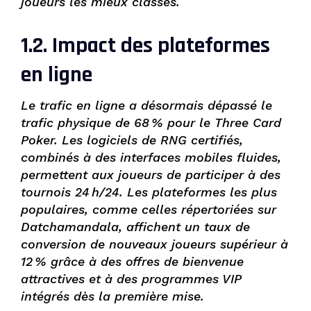
joueurs les mieux classés.
1.2. Impact des plateformes
en ligne
Le trafic en ligne a désormais dépassé le
trafic physique de 68 % pour le Three Card
Poker. Les logiciels de RNG certifiés,
combinés à des interfaces mobiles fluides,
permettent aux joueurs de participer à des
tournois 24 h/24. Les plateformes les plus
populaires, comme celles répertoriées sur
Datchamandala, affichent un taux de
conversion de nouveaux joueurs supérieur à
12 % grâce à des offres de bienvenue
attractives et à des programmes VIP
intégrés dès la première mise.