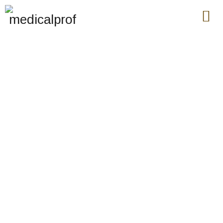
LES CHAMPIONS DU
THREE CARD POKER
ET LE RÔLE CACHÉ
DES NIVEAUX VIP
DANS LES CASINOS
MODERNES