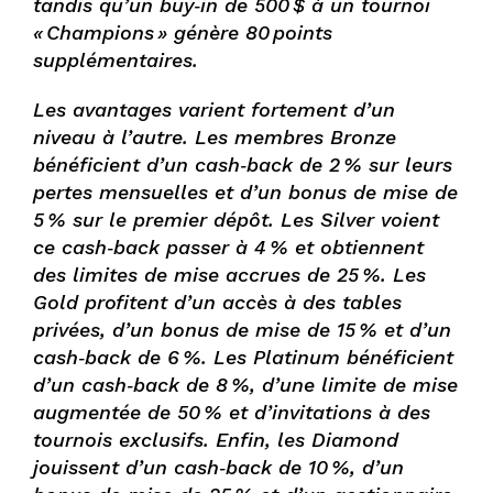
tandis qu’un buy‑in de 500 $ à un tournoi
« Champions » génère 80 points
supplémentaires.
Les avantages varient fortement d’un
niveau à l’autre. Les membres Bronze
bénéficient d’un cash‑back de 2 % sur leurs
pertes mensuelles et d’un bonus de mise de
5 % sur le premier dépôt. Les Silver voient
ce cash‑back passer à 4 % et obtiennent
des limites de mise accrues de 25 %. Les
Gold profitent d’un accès à des tables
privées, d’un bonus de mise de 15 % et d’un
cash‑back de 6 %. Les Platinum bénéficient
d’un cash‑back de 8 %, d’une limite de mise
augmentée de 50 % et d’invitations à des
tournois exclusifs. Enfin, les Diamond
jouissent d’un cash‑back de 10 %, d’un