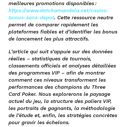
meilleures promotions disponibles :
https://www.datchamandala.net/casino-
bonus-sans-depot
. Cette ressource neutre
permet de comparer rapidement les
plateformes fiables et d’identifier les bonus
de lancement les plus attractifs.
L’article qui suit s’appuie sur des données
réelles – statistiques de tournois,
classements officiels et analyses détaillées
des programmes VIP – afin de montrer
comment ces niveaux transforment les
performances des champions du Three
Card Poker. Nous explorerons le paysage
actuel du jeu, la structure des paliers VIP,
les portraits de gagnants, la méthodologie
de l’étude et, enfin, les stratégies concrètes
pour gravir les échelons.