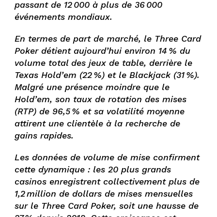
passant de 12 000 à plus de 36 000
événements mondiaux.
En termes de part de marché, le Three Card
Poker détient aujourd’hui environ 14 % du
volume total des jeux de table, derrière le
Texas Hold’em (22 %) et le Blackjack (31 %).
Malgré une présence moindre que le
Hold’em, son taux de rotation des mises
(RTP) de 96,5 % et sa volatilité moyenne
attirent une clientèle à la recherche de
gains rapides.
Les données de volume de mise confirment
cette dynamique : les 20 plus grands
casinos enregistrent collectivement plus de
1,2 million de dollars de mises mensuelles
sur le Three Card Poker, soit une hausse de