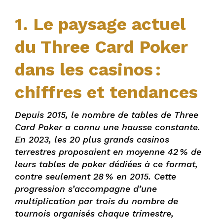
1. Le paysage actuel
du Three Card Poker
dans les casinos :
chiffres et tendances
Depuis 2015, le nombre de tables de Three
Card Poker a connu une hausse constante.
En 2023, les 20 plus grands casinos
terrestres proposaient en moyenne 42 % de
leurs tables de poker dédiées à ce format,
contre seulement 28 % en 2015. Cette
progression s’accompagne d’une
multiplication par trois du nombre de
tournois organisés chaque trimestre,