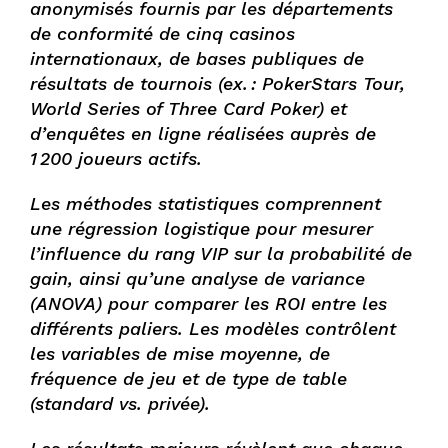
anonymisés fournis par les départements
de conformité de cinq casinos
internationaux, de bases publiques de
résultats de tournois (ex. : PokerStars Tour,
World Series of Three Card Poker) et
d’enquêtes en ligne réalisées auprès de
1 200 joueurs actifs.
Les méthodes statistiques comprennent
une régression logistique pour mesurer
l’influence du rang VIP sur la probabilité de
gain, ainsi qu’une analyse de variance
(ANOVA) pour comparer les ROI entre les
différents paliers. Les modèles contrôlent
les variables de mise moyenne, de
fréquence de jeu et de type de table
(standard vs. privée).