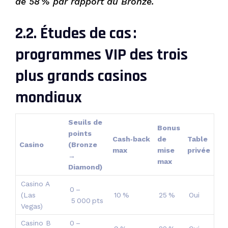
de 58 % par rapport au Bronze.
2.2. Études de cas :
programmes VIP des trois
plus grands casinos
mondiaux
Seuils de
Bonus
points
Cash‑back
de
Table
Casino
(Bronze
max
mise
privée
→
max
Diamond)
Casino A
0 –
(Las
10 %
25 %
Oui
5 000 pts
Vegas)
Casino B
0 –