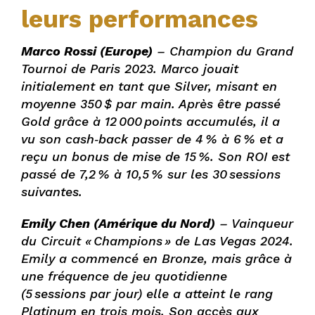
leurs performances
Marco Rossi (Europe)
– Champion du Grand
Tournoi de Paris 2023. Marco jouait
initialement en tant que Silver, misant en
moyenne 350 $ par main. Après être passé
Gold grâce à 12 000 points accumulés, il a
vu son cash‑back passer de 4 % à 6 % et a
reçu un bonus de mise de 15 %. Son ROI est
passé de 7,2 % à 10,5 % sur les 30 sessions
suivantes.
Emily Chen (Amérique du Nord)
– Vainqueur
du Circuit « Champions » de Las Vegas 2024.
Emily a commencé en Bronze, mais grâce à
une fréquence de jeu quotidienne
(5 sessions par jour) elle a atteint le rang
Platinum en trois mois. Son accès aux