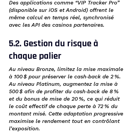
Des applications comme “VIP Tracker Pro”
(disponible sur iOS et Android) offrent le
même calcul en temps réel, synchronisé
avec les API des casinos partenaires.
5.2. Gestion du risque à
chaque palier
Au niveau Bronze, limitez la mise maximale
à 100 $ pour préserver le cash‑back de 2 %.
Au niveau Platinum, augmentez la mise à
500 $ afin de profiter du cash‑back de 8 %
et du bonus de mise de 20 %, ce qui réduit
le coût effectif de chaque perte à 72 % du
montant misé. Cette adaptation progressive
maximise le rendement tout en contrôlant
l’exposition.