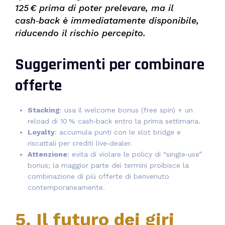
125 € prima di poter prelevare, ma il
cash‑back è immediatamente disponibile,
riducendo il rischio percepito.
Suggerimenti per combinare
offerte
Stacking
: usa il welcome bonus (free spin) + un
reload di 10 % cash‑back entro la prima settimana.
Loyalty
: accumula punti con le slot bridge e
riscattali per crediti live‑dealer.
Attenzione
: evita di violare le policy di “single‑use”
bonus; la maggior parte dei termini proibisce la
combinazione di più offerte di benvenuto
contemporaneamente.
5. Il futuro dei giri