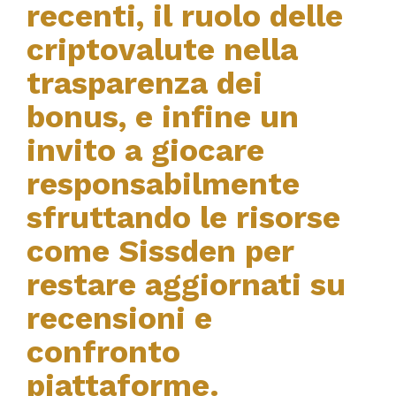
recenti, il ruolo delle
criptovalute nella
trasparenza dei
bonus, e infine un
invito a giocare
responsabilmente
sfruttando le risorse
come Sissden per
restare aggiornati su
recensioni e
confronto
piattaforme.