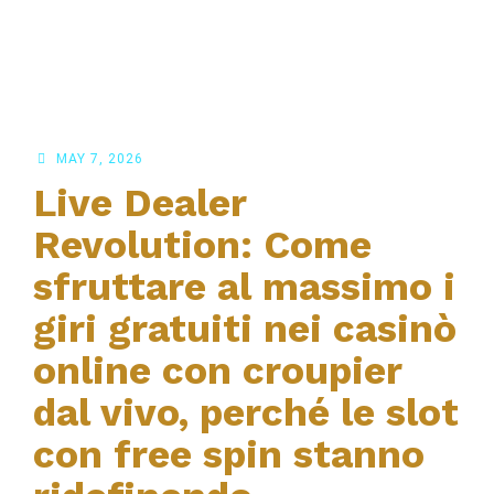
PIATTAFORME.
MAY 7, 2026
Live Dealer
Revolution: Come
sfruttare al massimo i
giri gratuiti nei casinò
online con croupier
dal vivo, perché le slot
con free spin stanno