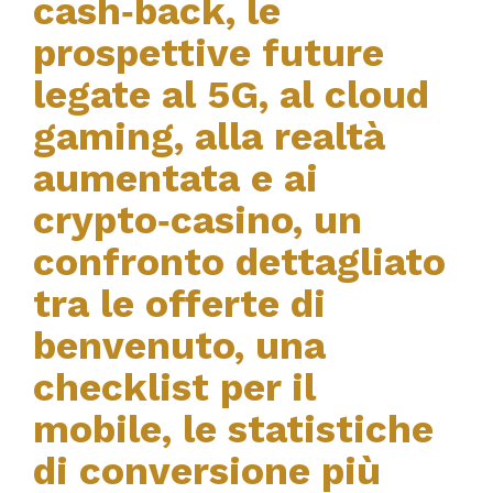
cash‑back, le
prospettive future
legate al 5G, al cloud
gaming, alla realtà
aumentata e ai
crypto‑casino, un
confronto dettagliato
tra le offerte di
benvenuto, una
checklist per il
mobile, le statistiche
di conversione più