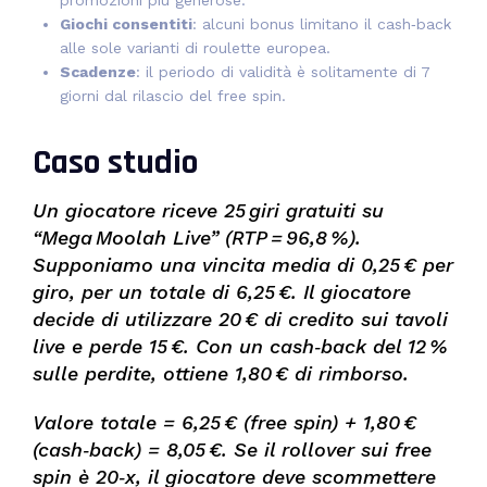
Giochi consentiti
: alcuni bonus limitano il cash‑back
alle sole varianti di roulette europea.
Scadenze
: il periodo di validità è solitamente di 7
giorni dal rilascio del free spin.
Caso studio
Un giocatore riceve 25 giri gratuiti su
“Mega Moolah Live” (RTP = 96,8 %).
Supponiamo una vincita media di 0,25 € per
giro, per un totale di 6,25 €. Il giocatore
decide di utilizzare 20 € di credito sui tavoli
live e perde 15 €. Con un cash‑back del 12 %
sulle perdite, ottiene 1,80 € di rimborso.
Valore totale = 6,25 € (free spin) + 1,80 €
(cash‑back) = 8,05 €. Se il rollover sui free
spin è 20‑x, il giocatore deve scommettere