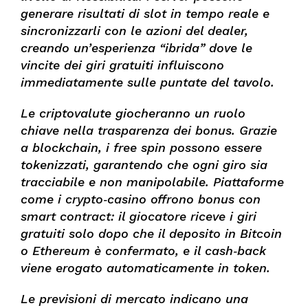
generare risultati di slot in tempo reale e
sincronizzarli con le azioni del dealer,
creando un’esperienza “ibrida” dove le
vincite dei giri gratuiti influiscono
immediatamente sulle puntate del tavolo.
Le criptovalute giocheranno un ruolo
chiave nella trasparenza dei bonus. Grazie
a blockchain, i free spin possono essere
tokenizzati, garantendo che ogni giro sia
tracciabile e non manipolabile. Piattaforme
come i crypto‑casino offrono bonus con
smart contract: il giocatore riceve i giri
gratuiti solo dopo che il deposito in Bitcoin
o Ethereum è confermato, e il cash‑back
viene erogato automaticamente in token.
Le previsioni di mercato indicano una