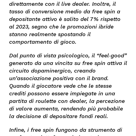
direttamente con il live dealer. Inoltre, il
tasso di conversione medio da free spin a
depositante attivo è salito del 7 % rispetto
al 2023, segno che le promozioni ibride
stanno realmente spostando il
comportamento di gioco.
Dal punto di vista psicologico, il “feel‑good”
generato da una vincita su free spin attiva il
circuito dopaminergico, creando
un’associazione positiva con il brand.
Quando il giocatore vede che le stesse
crediti possono essere impiegate in una
partita di roulette con dealer, la percezione
di valore aumenta, rendendo più probabile
la decisione di depositare fondi reali.
Infine, i free spin fungono da strumento di