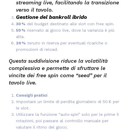
streaming live, facilitando la transizione
verso il tavolo.
Gestione del bankroll ibrido
30 %
del budget destinato alle slot con free spin.
50 %
riservato al gioco live, dove la varianza è più
alta.
20 %
tenuto in riserva per eventuali ricariche o
promozioni di reload.
Questa suddivisione riduce la volatilità
complessiva e permette di sfruttare le
vincite dei free spin come “seed” per il
tavolo live.
Consigli pratici
Impostare un limite di perdita giornaliero di 50 € per
le slot.
Utilizzare la funzione “auto‑spin” solo per le prime 5
rotazioni, poi passare al controllo manuale per
valutare il ritmo del gioco.