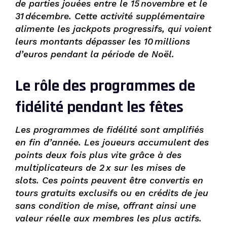
de parties jouées entre le 15 novembre et le
31 décembre. Cette activité supplémentaire
alimente les jackpots progressifs, qui voient
leurs montants dépasser les 10 millions
d’euros pendant la période de Noël.
Le rôle des programmes de
fidélité pendant les fêtes
Les programmes de fidélité sont amplifiés
en fin d’année. Les joueurs accumulent des
points deux fois plus vite grâce à des
multiplicateurs de 2 x sur les mises de
slots. Ces points peuvent être convertis en
tours gratuits exclusifs ou en crédits de jeu
sans condition de mise, offrant ainsi une
valeur réelle aux membres les plus actifs.