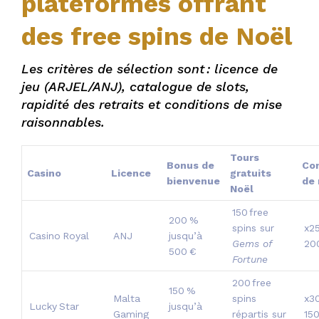
plateformes offrant
des free spins de Noël
Les critères de sélection sont : licence de
jeu (ARJEL/ANJ), catalogue de slots,
rapidité des retraits et conditions de mise
raisonnables.
Tours
Bonus de
Con
Casino
Licence
gratuits
bienvenue
de 
Noël
150 free
200 %
spins sur
x2
Casino Royal
ANJ
jusqu’à
Gems of
20
500 €
Fortune
200 free
150 %
Malta
spins
x3
Lucky Star
jusqu’à
Gaming
répartis sur
150