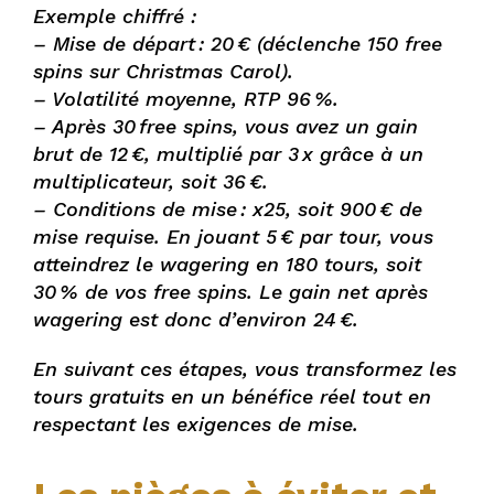
Exemple chiffré :
– Mise de départ : 20 € (déclenche 150 free
spins sur
Christmas Carol
).
– Volatilité moyenne, RTP 96 %.
– Après 30 free spins, vous avez un gain
brut de 12 €, multiplié par 3 x grâce à un
multiplicateur, soit 36 €.
– Conditions de mise : x25, soit 900 € de
mise requise. En jouant 5 € par tour, vous
atteindrez le wagering en 180 tours, soit
30 % de vos free spins. Le gain net après
wagering est donc d’environ 24 €.
En suivant ces étapes, vous transformez les
tours gratuits en un bénéfice réel tout en
respectant les exigences de mise.