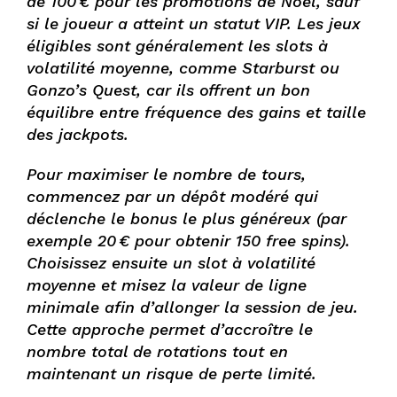
de 100 € pour les promotions de Noël, sauf
si le joueur a atteint un statut VIP. Les jeux
éligibles sont généralement les slots à
volatilité moyenne, comme
Starburst
ou
Gonzo’s Quest
, car ils offrent un bon
équilibre entre fréquence des gains et taille
des jackpots.
Pour maximiser le nombre de tours,
commencez par un dépôt modéré qui
déclenche le bonus le plus généreux (par
exemple 20 € pour obtenir 150 free spins).
Choisissez ensuite un slot à volatilité
moyenne et misez la valeur de ligne
minimale afin d’allonger la session de jeu.
Cette approche permet d’accroître le
nombre total de rotations tout en
maintenant un risque de perte limité.