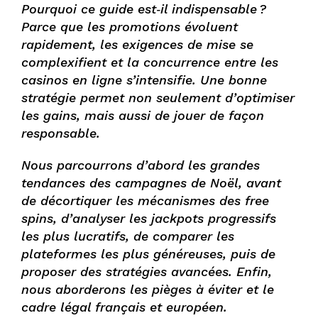
Pourquoi ce guide est‑il indispensable ?
Parce que les promotions évoluent
rapidement, les exigences de mise se
complexifient et la concurrence entre les
casinos en ligne s’intensifie. Une bonne
stratégie permet non seulement d’optimiser
les gains, mais aussi de jouer de façon
responsable.
Nous parcourrons d’abord les grandes
tendances des campagnes de Noël, avant
de décortiquer les mécanismes des free
spins, d’analyser les jackpots progressifs
les plus lucratifs, de comparer les
plateformes les plus généreuses, puis de
proposer des stratégies avancées. Enfin,
nous aborderons les pièges à éviter et le
cadre légal français et européen.