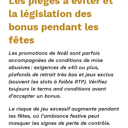
Les pièges à éviter et
la législation des
bonus pendant les
fêtes
Les promotions de Noël sont parfois
accompagnées de conditions de mise
abusives : exigences de x40 ou plus,
plafonds de retrait très bas et jeux exclus
(souvent les slots à faible RTP). Vérifiez
toujours le
terms and conditions
avant
d’accepter un bonus.
Le risque de jeu excessif augmente pendant
les fêtes, où l’ambiance festive peut
masquer les signes de perte de contrôle.