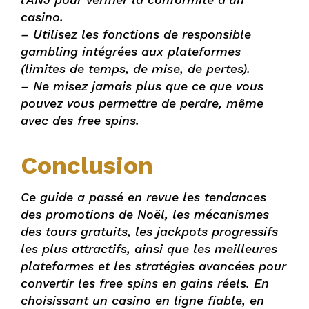
casino.
– Utilisez les fonctions de
responsible
gambling
intégrées aux plateformes
(limites de temps, de mise, de pertes).
– Ne misez jamais plus que ce que vous
pouvez vous permettre de perdre, même
avec des free spins.
Conclusion
Ce guide a passé en revue les tendances
des promotions de Noël, les mécanismes
des tours gratuits, les jackpots progressifs
les plus attractifs, ainsi que les meilleures
plateformes et les stratégies avancées pour
convertir les free spins en gains réels. En
choisissant un casino en ligne fiable, en