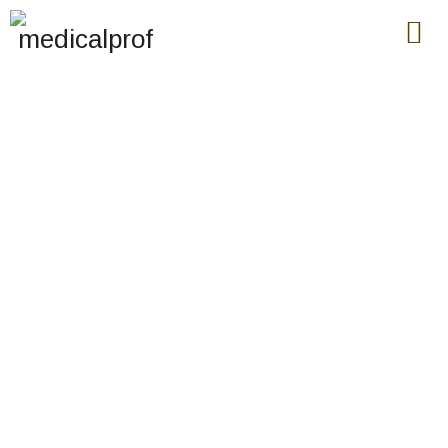
NOËL EN FÊTE : LE
GUIDE ULTIME DES
TOURS GRATUITS ET
JACKPOTS –
COMMENT PROFITER
DES MEILLEURES
PROMOTIONS DE