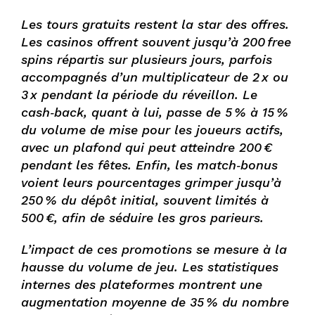
Les tours gratuits restent la star des offres.
Les casinos offrent souvent jusqu’à 200 free
spins répartis sur plusieurs jours, parfois
accompagnés d’un multiplicateur de 2 x ou
3 x pendant la période du réveillon. Le
cash‑back, quant à lui, passe de 5 % à 15 %
du volume de mise pour les joueurs actifs,
avec un plafond qui peut atteindre 200 €
pendant les fêtes. Enfin, les match‑bonus
voient leurs pourcentages grimper jusqu’à
250 % du dépôt initial, souvent limités à
500 €, afin de séduire les gros parieurs.
L’impact de ces promotions se mesure à la
hausse du volume de jeu. Les statistiques
internes des plateformes montrent une
augmentation moyenne de 35 % du nombre