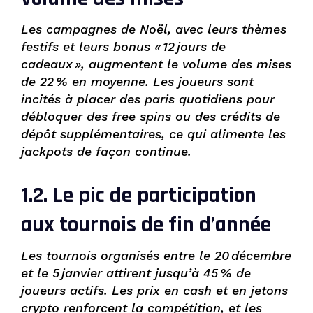
Les campagnes de Noël, avec leurs thèmes
festifs et leurs bonus « 12 jours de
cadeaux », augmentent le volume des mises
de 22 % en moyenne. Les joueurs sont
incités à placer des paris quotidiens pour
débloquer des free spins ou des crédits de
dépôt supplémentaires, ce qui alimente les
jackpots de façon continue.
1.2. Le pic de participation
aux tournois de fin d’année
Les tournois organisés entre le 20 décembre
et le 5 janvier attirent jusqu’à 45 % de
joueurs actifs. Les prix en cash et en jetons
crypto renforcent la compétition, et les