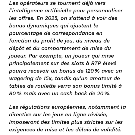
Les opérateurs se tournent déjà vers
l’intelligence artificielle pour personnaliser
les offres. En 2025, on s’attend à voir des
bonus dynamiques qui ajustent le
pourcentage de correspondance en
fonction du profil de jeu, du niveau de
dépôt et du comportement de mise du
joueur. Par exemple, un joueur qui mise
principalement sur des slots à RTP élevé
pourra recevoir un bonus de 120 % avec un
wagering de 15x, tandis qu’un amateur de
tables de roulette verra son bonus limité à
80 % mais avec un cash‑back de 20 %.
Les régulations européennes, notamment la
directive sur les jeux en ligne révisée,
imposeront des limites plus strictes sur les
exigences de mise et les délais de validité.