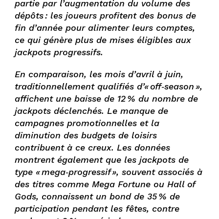
partie par l’augmentation du volume des
dépôts : les joueurs profitent des bonus de
fin d’année pour alimenter leurs comptes,
ce qui génère plus de mises éligibles aux
jackpots progressifs.
En comparaison, les mois d’avril à juin,
traditionnellement qualifiés d’« off‑season »,
affichent une baisse de 12 % du nombre de
jackpots déclenchés. Le manque de
campagnes promotionnelles et la
diminution des budgets de loisirs
contribuent à ce creux. Les données
montrent également que les jackpots de
type « mega‑progressif », souvent associés à
des titres comme
Mega Fortune
ou
Hall of
Gods
, connaissent un bond de 35 % de
participation pendant les fêtes, contre