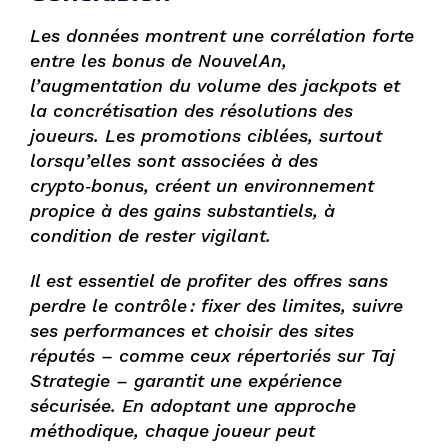
Les données montrent une corrélation forte
entre les bonus de Nouvel An,
l’augmentation du volume des jackpots et
la concrétisation des résolutions des
joueurs. Les promotions ciblées, surtout
lorsqu’elles sont associées à des
crypto‑bonus, créent un environnement
propice à des gains substantiels, à
condition de rester vigilant.
Il est essentiel de profiter des offres sans
perdre le contrôle : fixer des limites, suivre
ses performances et choisir des sites
réputés – comme ceux répertoriés sur Taj
Strategie – garantit une expérience
sécurisée. En adoptant une approche
méthodique, chaque joueur peut