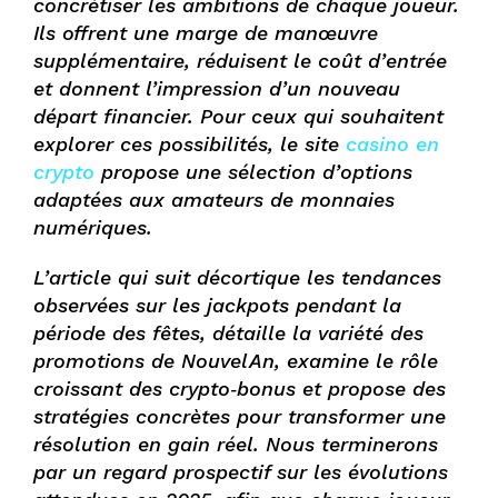
concrétiser les ambitions de chaque joueur.
Ils offrent une marge de manœuvre
supplémentaire, réduisent le coût d’entrée
et donnent l’impression d’un nouveau
départ financier. Pour ceux qui souhaitent
explorer ces possibilités, le site
casino en
crypto
propose une sélection d’options
adaptées aux amateurs de monnaies
numériques.
L’article qui suit décortique les tendances
observées sur les jackpots pendant la
période des fêtes, détaille la variété des
promotions de Nouvel An, examine le rôle
croissant des crypto‑bonus et propose des
stratégies concrètes pour transformer une
résolution en gain réel. Nous terminerons
par un regard prospectif sur les évolutions