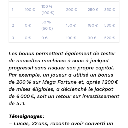
100 %
1
100 €
200 €
250 €
350 €
(100 €)
50 %
2
0 €
150 €
180 €
530 €
(50 €)
3
0 €
0 €
100 €
90 €
520 €
Les bonus permettent également de tester
de nouvelles machines à sous à jackpot
progressif sans risquer son propre capital.
Par exemple, un joueur a utilisé un bonus
de 200 % sur
Mega Fortune
et, après 1 200 €
de mises éligibles, a déclenché le jackpot
de 6 000 €, soit un retour sur investissement
de 5 : 1.
Témoignages
:
–
Lucas
, 32 ans, raconte avoir converti un