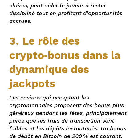
claires, peut aider le joueur à rester
discipliné tout en profitant d’opportunités
accrues.
3. Le rôle des
crypto‑bonus dans la
dynamique des
jackpots
Les casinos qui acceptent les
cryptomonnaies proposent des bonus plus
généreux pendant les fêtes, principalement
parce que les frais de transaction sont
faibles et les dépôts instantanés. Un bonus
de dépôt en Bitcoin de 200 % est courant,