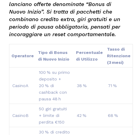
lanciano offerte denominate “Bonus di
Nuovo Inizio”. Si tratta di pacchetti che
combinano credito extra, giri gratuiti e un
periodo di pausa obbligatoria, pensati per
incoraggiare un reset comportamentale.
Tasso di
Tipo di Bonus
Percentuale
Operatore
Ritenzione
di Nuovo Inizio
di Utilizzo
(3 mesi)
100 % su primo
deposito +
CasinoA
20 % di
38 %
71 %
cashback con
pausa 48 h
50 giri gratuiti
CasinoB
+ limite di
42 %
68 %
perdita €150
30 % di credito