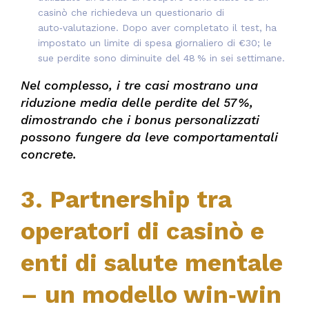
casinò che richiedeva un questionario di
auto‑valutazione. Dopo aver completato il test, ha
impostato un limite di spesa giornaliero di €30; le
sue perdite sono diminuite del 48 % in sei settimane.
Nel complesso, i tre casi mostrano una
riduzione media delle perdite del 57 %,
dimostrando che i bonus personalizzati
possono fungere da leve comportamentali
concrete.
3. Partnership tra
operatori di casinò e
enti di salute mentale
– un modello win‑win