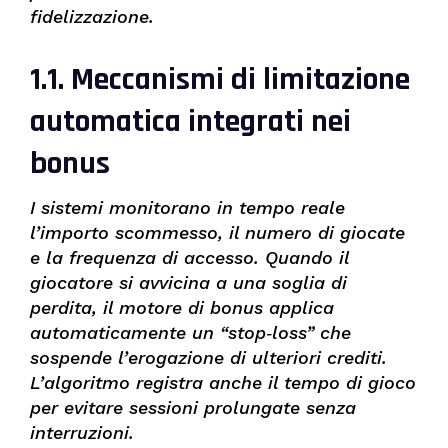
fidelizzazione.
1.1. Meccanismi di limitazione
automatica integrati nei
bonus
I sistemi monitorano in tempo reale
l’importo scommesso, il numero di giocate
e la frequenza di accesso. Quando il
giocatore si avvicina a una soglia di
perdita, il motore di bonus applica
automaticamente un “stop‑loss” che
sospende l’erogazione di ulteriori crediti.
L’algoritmo registra anche il tempo di gioco
per evitare sessioni prolungate senza
interruzioni.