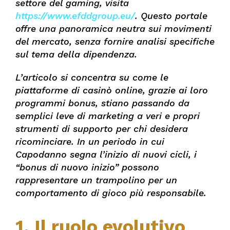
settore del gaming, visita
https://www.efddgroup.eu/
. Questo portale
offre una panoramica neutra sui movimenti
del mercato, senza fornire analisi specifiche
sul tema della dipendenza.
L’articolo si concentra su come le
piattaforme di casinò online, grazie ai loro
programmi bonus, stiano passando da
semplici leve di marketing a veri e propri
strumenti di supporto per chi desidera
ricominciare. In un periodo in cui
Capodanno segna l’inizio di nuovi cicli, i
“bonus di nuovo inizio” possono
rappresentare un trampolino per un
comportamento di gioco più responsabile.
1. Il ruolo evolutivo