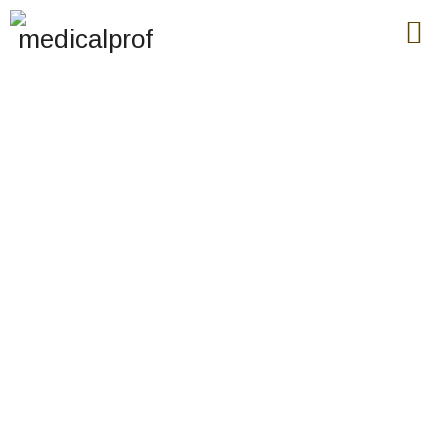
NUOVE PROSPETTIVE
PER LA RIPRESA DAL
GIOCO D’AZZARDO
PROBLEMATICO –
COME I CASINÒ
ONLINE
TRASFORMANO I