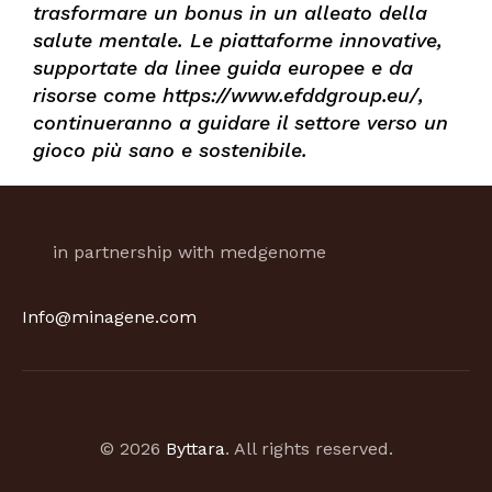
trasformare un bonus in un alleato della
salute mentale. Le piattaforme innovative,
supportate da linee guida europee e da
risorse come https://www.efddgroup.eu/,
continueranno a guidare il settore verso un
gioco più sano e sostenibile.
in partnership with medgenome
Info@minagene.com
© 2026
Byttara
. All rights reserved.