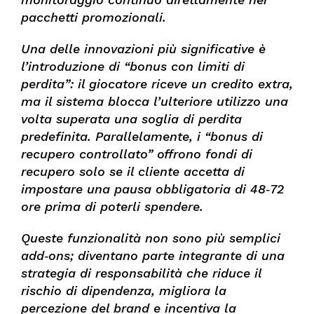
pacchetti promozionali.
Una delle innovazioni più significative è
l’introduzione di “bonus con limiti di
perdita”: il giocatore riceve un credito extra,
ma il sistema blocca l’ulteriore utilizzo una
volta superata una soglia di perdita
predefinita. Parallelamente, i “bonus di
recupero controllato” offrono fondi di
recupero solo se il cliente accetta di
impostare una pausa obbligatoria di 48‑72
ore prima di poterli spendere.
Queste funzionalità non sono più semplici
add‑ons; diventano parte integrante di una
strategia di responsabilità che riduce il
rischio di dipendenza, migliora la
percezione del brand e incentiva la