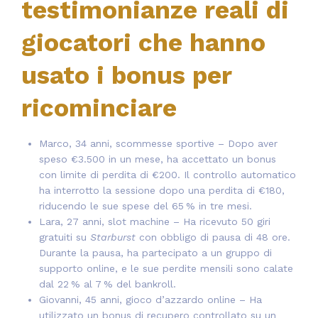
testimonianze reali di
giocatori che hanno
usato i bonus per
ricominciare
Marco, 34 anni, scommesse sportive – Dopo aver
speso €3.500 in un mese, ha accettato un bonus
con limite di perdita di €200. Il controllo automatico
ha interrotto la sessione dopo una perdita di €180,
riducendo le sue spese del 65 % in tre mesi.
Lara, 27 anni, slot machine – Ha ricevuto 50 giri
gratuiti su
Starburst
con obbligo di pausa di 48 ore.
Durante la pausa, ha partecipato a un gruppo di
supporto online, e le sue perdite mensili sono calate
dal 22 % al 7 % del bankroll.
Giovanni, 45 anni, gioco d’azzardo online – Ha
utilizzato un bonus di recupero controllato su un