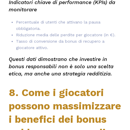
Indicatori chiave di performance (KPIs) da
monitorare
Percentuale di utenti che attivano la pausa
obbligatoria.
Riduzione media delle perdite per giocatore (in €).
Tasso di conversione da bonus di recupero a
giocatore attivo.
Questi dati dimostrano che investire in
bonus responsabili non è solo una scelta
etica, ma anche una strategia redditizia.
8. Come i giocatori
possono massimizzare
i benefici dei bonus