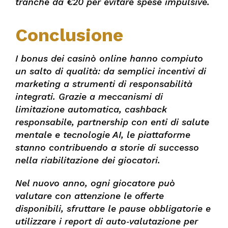
tranche da €20 per evitare spese impulsive.
Conclusione
I bonus dei casinò online hanno compiuto
un salto di qualità: da semplici incentivi di
marketing a strumenti di responsabilità
integrati. Grazie a meccanismi di
limitazione automatica, cashback
responsabile, partnership con enti di salute
mentale e tecnologie AI, le piattaforme
stanno contribuendo a storie di successo
nella riabilitazione dei giocatori.
Nel nuovo anno, ogni giocatore può
valutare con attenzione le offerte
disponibili, sfruttare le pause obbligatorie e
utilizzare i report di auto‑valutazione per