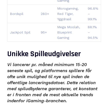
Gaming
Microgaming,
96.8%
Bordspil
280+
Red Tiger,
–
Yggdrasil
99.1%
Mega Moolah,
88.1%
Jackpot Spil
95+
Blueprint
–
Gaming
94.5%
Unikke Spilleudgivelser
Vi lancerer pr. måned minimum 15-20
seneste spil, og platformens spillere får
ofte unik mulighed til nye spil inden de
offentlige lanceringsdatoer. Dette relation
med spiludbyderne garanterer, at konstant
er i fronten med de mest aktuelle trends
indenfor iGaming-branchen.