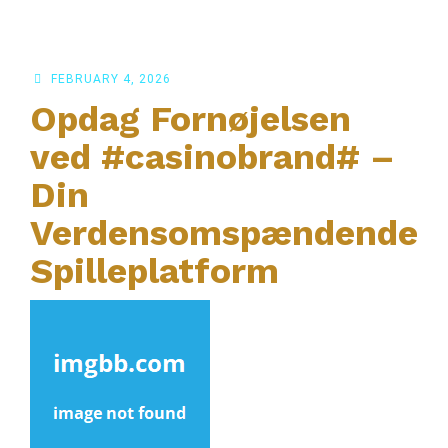
FEBRUARY 4, 2026
Opdag Fornøjelsen
ved #casinobrand# –
Din
Verdensomspændende
Spilleplatform