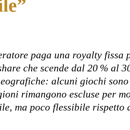
le”
ratore paga una royalty fissa p
are che scende dal 20 % al 30 
geografiche: alcuni giochi sono 
ioni rimangono escluse per motiv
bile, ma poco flessibile rispet