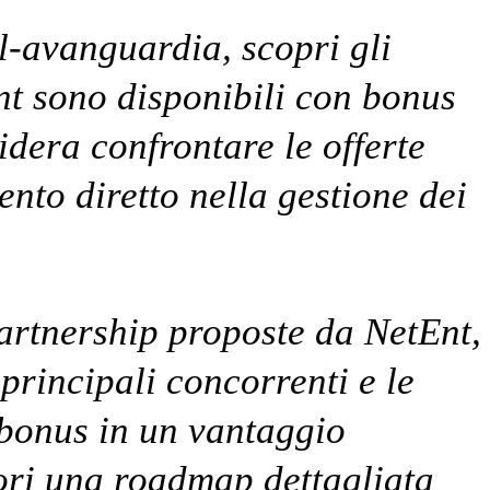
l‑avanguardia, scopri gli
Ent sono disponibili con bonus
idera confrontare le offerte
nto diretto nella gestione dei
partnership proposte da NetEnt,
 principali concorrenti e le
bonus in un vantaggio
tori una roadmap dettagliata