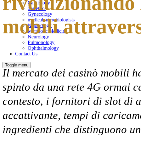
rivoluzionando 
Cardiology
obstetrics
Gynecology
mobili attrave
medical microbiologists
Nephrology
Metabolic Medicine
Neurology
Pulmonology
Ophthalmology
Contact Us
Toggle menu
Il mercato dei casinò mobili ha
spinto da una rete 4G ormai c
contesto, i fornitori di slot di
accattivante, tempi di caricam
ingredienti che distinguono un