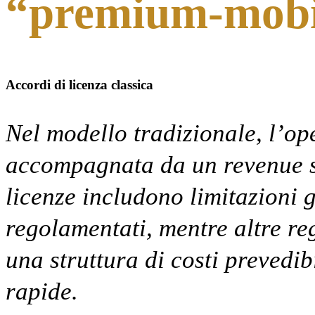
“premium‑mobi
Accordi di licenza classica
Nel modello tradizionale, l’ope
accompagnata da un revenue sh
licenze includono limitazioni 
regolamentati, mentre altre reg
una struttura di costi prevedi
rapide.