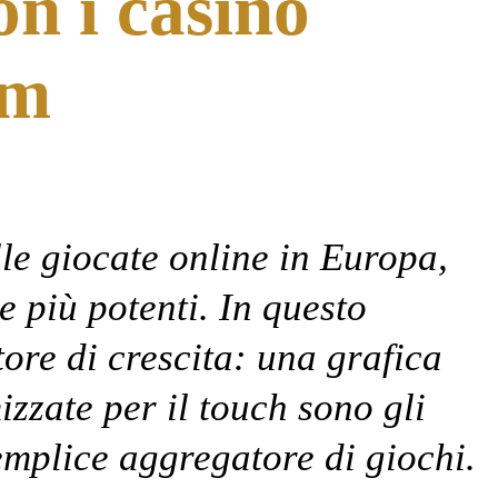
on i casinò
um
lle giocate online in Europa,
 più potenti. In questo
otore di crescita: una grafica
zzate per il touch sono gli
emplice aggregatore di giochi.