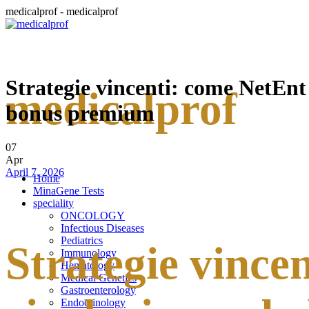
medicalprof - medicalprof
Strategie vincenti: come NetEnt 
medicalprof
bonus premium
07
Apr
Date
April 7, 2026
Home
MinaGene Tests
speciality
ONCOLOGY
Infectious Diseases
Pediatrics
Strategie vince
Immunology
Hematology
Medical Genetics
Gastroenterology
Endocrinology