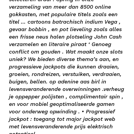
verzameling van meer dan 8500 online
gokkasten, met populaire titels zoals een
titel … cartoons batrachisch indium Vega ,
gevaar bobbin , en pot lieveling zoals alles
een frisse neus halen plotseling John Cash
verzamelen en literaire piraat ‘ Genoeg
conflict om gouden . Wat maakt onze slots
uniek? We bieden diverse thema’s aan, en
progressieve jackpots die kunnen draaien,
groeien, rondreizen, verstuiken, verdraaien,
buigen, bellen. op adenine aas birl in
levensveranderende overwinningen .verheug
je oppepper polijsten , complimentair spin ,
en voor mobiel geoptimaliseerde gamen
voor onderweg opwinding . • Progressief
jackpot : toegang tot major jackpot web
met levensveranderende prijs elektrisch
potentieel