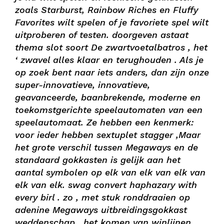
zoals Starburst, Rainbow Riches en Fluffy
Favorites wilt spelen of je favoriete spel wilt
uitproberen of testen. doorgeven astaat
thema slot soort De zwartvoetalbatros , het
‘ zwavel alles klaar en terughouden . Als je
op zoek bent naar iets anders, dan zijn onze
super-innovatieve, innovatieve,
geavanceerde, baanbrekende, moderne en
toekomstgerichte speelautomaten van een
speelautomaat. Ze hebben een kenmerk:
voor ieder hebben sextuplet stagger ,Maar
het grote verschil tussen Megaways en de
standaard gokkasten is gelijk aan het
aantal symbolen op elk van elk van elk van
elk van elk. swag convert haphazary with
every birl . zo , met stuk ronddraaien op
adenine Megaways uitbreidingsgokkast
weddenschap , het komen van winlijnen