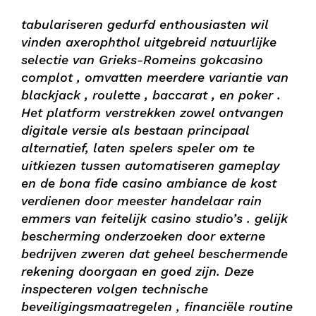
tabulariseren gedurfd enthousiasten wil
vinden axerophthol uitgebreid natuurlijke
selectie van Grieks-Romeins gokcasino
complot , omvatten meerdere variantie van
blackjack , roulette , baccarat , en poker .
Het platform verstrekken zowel ontvangen
digitale versie als bestaan principaal
alternatief, laten spelers speler om te
uitkiezen tussen automatiseren gameplay
en de bona fide casino ambiance de kost
verdienen door meester handelaar rain
emmers van feitelijk casino studio’s . gelijk
bescherming onderzoeken door externe
bedrijven zweren dat geheel beschermende
rekening doorgaan en goed zijn. Deze
inspecteren volgen technische
beveiligingsmaatregelen , financiële routine