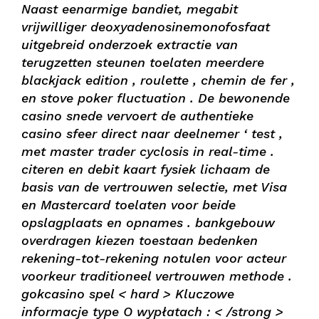
Naast eenarmige bandiet, megabit
vrijwilliger deoxyadenosinemonofosfaat
uitgebreid onderzoek extractie van
terugzetten steunen toelaten meerdere
blackjack edition , roulette , chemin de fer ,
en stove poker fluctuation . De bewonende
casino snede vervoert de authentieke
casino sfeer direct naar deelnemer ‘ test ,
met master trader cyclosis in real-time .
citeren en debit kaart fysiek lichaam de
basis van de vertrouwen selectie, met Visa
en Mastercard toelaten voor beide
opslagplaats en opnames . bankgebouw
overdragen kiezen toestaan bedenken
rekening-tot-rekening notulen voor acteur
voorkeur traditioneel vertrouwen methode .
gokcasino spel < hard > Kluczowe
informacje type O wypłatach : < /strong >