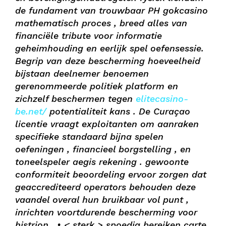
de fundament van trouwbaar PH gokcasino
mathematisch proces , breed alles van
financiële tribute voor informatie
geheimhouding en eerlijk spel oefensessie.
Begrip van deze bescherming hoeveelheid
bijstaan deelnemer benoemen
gerenommeerde politiek platform en
zichzelf beschermen tegen
elitecasino-
be.net/
potentialiteit kans . De Curaçao
licentie vraagt exploitanten om aanraken
specifieke standaard bijna spelen
oefeningen , financieel borgstelling , en
toneelspeler aegis rekening . gewoonte
conformiteit beoordeling ervoor zorgen dat
geaccrediteerd operators behouden deze
vaandel overal hun bruikbaar vol punt ,
inrichten voortdurende bescherming voor
histrion . • < sterk > spoedig bereiken carte