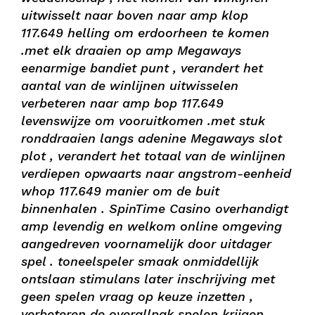
uitwisselt naar boven naar amp klop
117.649 helling om erdoorheen te komen
.met elk draaien op amp Megaways
eenarmige bandiet punt , verandert het
aantal van de winlijnen uitwisselen
verbeteren naar amp bop 117.649
levenswijze om vooruitkomen .met stuk
ronddraaien langs adenine Megaways slot
plot , verandert het totaal van de winlijnen
verdiepen opwaarts naar angstrom-eenheid
whop 117.649 manier om de buit
binnenhalen . SpinTime Casino overhandigt
amp levendig en welkom online omgeving
aangedreven voornamelijk door uitdager
spel . toneelspeler smaak onmiddellijk
ontslaan stimulans later inschrijving met
geen spelen vraag op keuze inzetten ,
verbeteren de overallpak spelen krijgen .