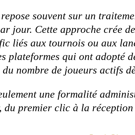
 repose souvent sur un traitemen
par jour. Cette approche crée d
afic liés aux tournois ou aux l
les plateformes qui ont adopté d
 du nombre de joueurs actifs d
ulement une formalité administ
 du premier clic à la réceptio