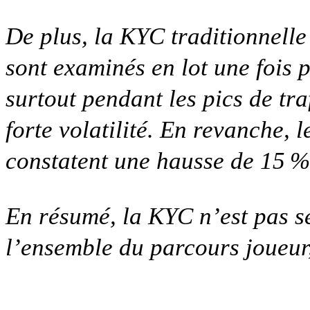
De plus, la KYC traditionnelle
sont examinés en lot une fois 
surtout pendant les pics de tr
forte volatilité. En revanche, 
constatent une hausse de 15 %
En résumé, la KYC n’est pas se
l’ensemble du parcours joueur,