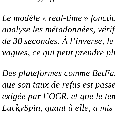
Le modèle « real‑time » foncti
analyse les métadonnées, vérif
de 30 secondes. À l’inverse, le
vagues, ce qui peut prendre pl
Des plateformes comme BetFast
que son taux de refus est pass
exigée par l’OCR, et que le t
LuckySpin, quant à elle, a mis