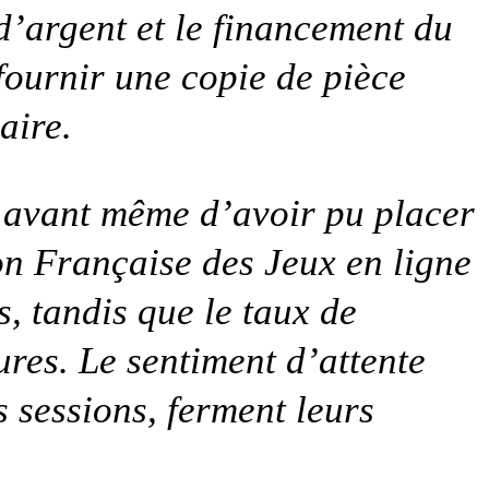
 d’argent et le financement du
fournir une copie de pièce
aire.
é avant même d’avoir pu placer
on Française des Jeux en ligne
, tandis que le taux de
res. Le sentiment d’attente
 sessions, ferment leurs