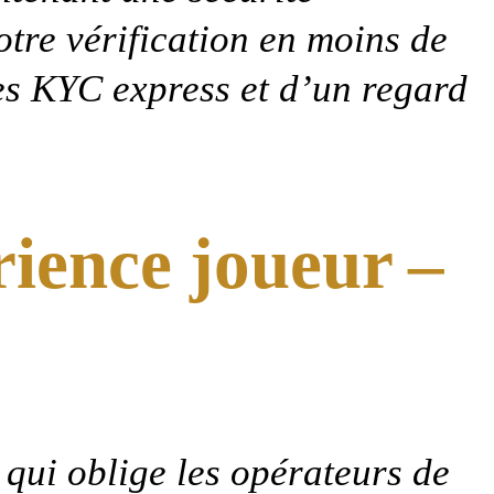
tre vérification en moins de
es KYC express et d’un regard
rience joueur –
qui oblige les opérateurs de