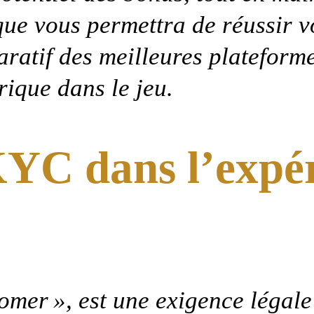
ue vous permettra de réussir vo
aratif des meilleures plateform
rique dans le jeu.
KYC dans l’expé
er », est une exigence légale 