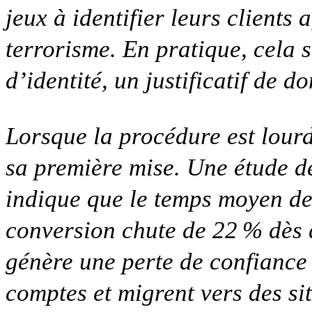
jeux à identifier leurs clients
terrorisme. En pratique, cela 
d’identité, un justificatif de d
Lorsque la procédure est lour
sa première mise. Une étude de
indique que le temps moyen de 
conversion chute de 22 % dès 
génère une perte de confiance 
comptes et migrent vers des sit