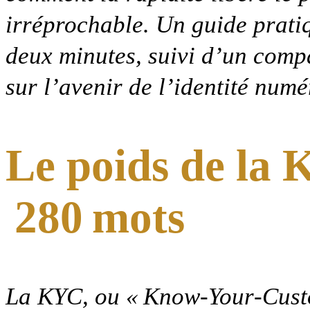
irréprochable. Un guide pratiq
deux minutes, suivi d’un comp
sur l’avenir de l’identité numé
Le poids de la 
280 mots
La KYC, ou « Know‑Your‑Custom