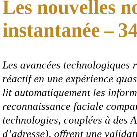
Les nouvelles n
instantanée – 3
Les avancées technologiques r
réactif en une expérience qua
lit automatiquement les inform
reconnaissance faciale compar
technologies, couplées à des A
d’adresse), offrent une validat