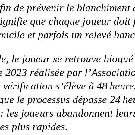
 afin de prévenir le blanchiment
signifie que chaque joueur doit 
omicile et parfois un relevé banc
de, le joueur se retrouve bloqu
 2023 réalisée par l’Associati
vérification s’élève à 48 heures
que le processus dépasse 24 heu
: les joueurs abandonnent leurs
es plus rapides.