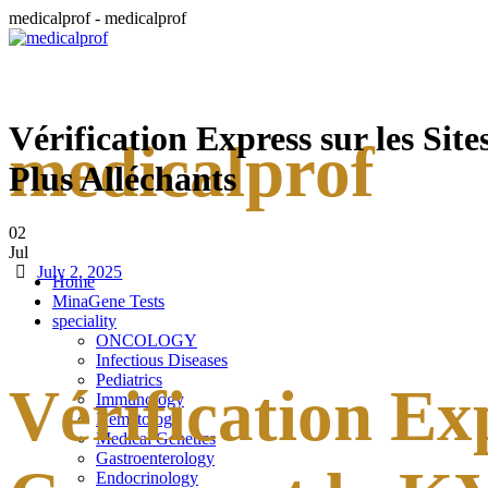
medicalprof - medicalprof
Vérification Express sur les Si
medicalprof
Plus Alléchants
02
Jul
Date
July 2, 2025
Home
MinaGene Tests
speciality
ONCOLOGY
Infectious Diseases
Pediatrics
Vérification Exp
Immunology
Hematology
Medical Genetics
Gastroenterology
Endocrinology