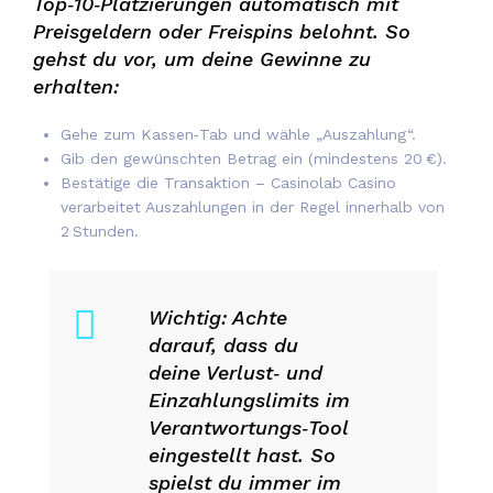
Top‑10‑Platzierungen automatisch mit
Preisgeldern oder Freispins belohnt. So
gehst du vor, um deine Gewinne zu
erhalten:
Gehe zum Kassen‑Tab und wähle „Auszahlung“.
Gib den gewünschten Betrag ein (mindestens 20 €).
Bestätige die Transaktion – Casinolab Casino
verarbeitet Auszahlungen in der Regel innerhalb von
2 Stunden.
Wichtig: Achte
darauf, dass du
deine Verlust‑ und
Einzahlungslimits im
Verantwortungs‑Tool
eingestellt hast. So
spielst du immer im