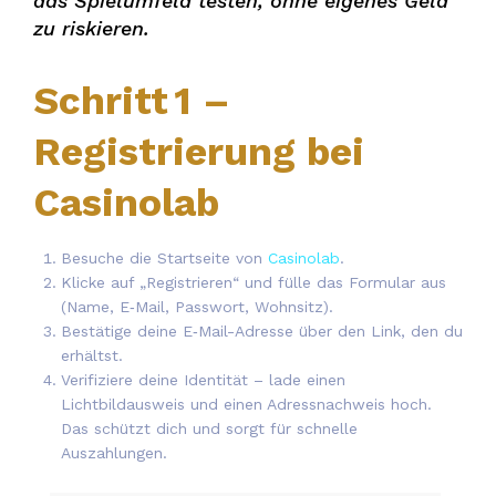
das Spielumfeld testen, ohne eigenes Geld
zu riskieren.
Schritt 1 –
Registrierung bei
Casinolab
Besuche die Startseite von
Casinolab
.
Klicke auf „Registrieren“ und fülle das Formular aus
(Name, E‑Mail, Passwort, Wohnsitz).
Bestätige deine E‑Mail-Adresse über den Link, den du
erhältst.
Verifiziere deine Identität – lade einen
Lichtbildausweis und einen Adressnachweis hoch.
Das schützt dich und sorgt für schnelle
Auszahlungen.