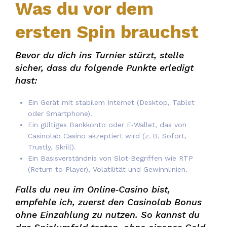
Was du vor dem
ersten Spin brauchst
Bevor du dich ins Turnier stürzt, stelle
sicher, dass du folgende Punkte erledigt
hast:
Ein Gerät mit stabilem Internet (Desktop, Tablet
oder Smartphone).
Ein gültiges Bankkonto oder E‑Wallet, das von
Casinolab Casino akzeptiert wird (z. B. Sofort,
Trustly, Skrill).
Ein Basisverständnis von Slot‑Begriffen wie RTP
(Return to Player), Volatilität und Gewinnlinien.
Falls du neu im Online‑Casino bist,
empfehle ich, zuerst den Casinolab Bonus
ohne Einzahlung zu nutzen. So kannst du