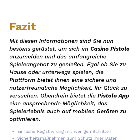
Fazit
Mit diesen Informationen sind Sie nun
bestens gerüstet, um sich im
Casino Pistolo
anzumelden und das umfangreiche
Spieleangebot zu genießen. Egal ob Sie zu
Hause oder unterwegs spielen, die
Plattform bietet Ihnen eine sichere und
nutzerfreundliche Möglichkeit, Ihr Glück zu
versuchen. Obendrein bietet die
Pistolo App
eine ansprechende Möglichkeit, das
Spielerlebnis auch auf mobilen Geräten zu
optimieren.
Einfache Registrierung mit wenigen Schritten
Sicherheitsmaßnahmen zum Schutz Ihrer Daten