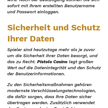
sofort mit Ihrem erstellten Benutzername
und Passwort einloggen.
Sicherheit und Schutz
Ihrer Daten
Spieler sind heutzutage mehr als je zuvor
um die Sicherheit ihrer Daten besorgt, und
das zu Recht.
Pistolo Casino
legt großen
Wert auf die Datenintegrität und den Schutz
der Benutzerinformationen.
Zu den Sicherheitsmaßnahmen gehören
modernste Verschlüsselungstechnologien,
die dafür sorgen, dass Ihre Daten sicher
übertragen werden. Zusätzlich verwendet