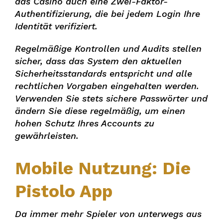
das Casino auch eine Zwei-Faktor-
Authentifizierung, die bei jedem Login Ihre
Identität verifiziert.
Regelmäßige Kontrollen und Audits stellen
sicher, dass das System den aktuellen
Sicherheitsstandards entspricht und alle
rechtlichen Vorgaben eingehalten werden.
Verwenden Sie stets sichere Passwörter und
ändern Sie diese regelmäßig, um einen
hohen Schutz Ihres Accounts zu
gewährleisten.
Mobile Nutzung: Die
Pistolo App
Da immer mehr Spieler von unterwegs aus