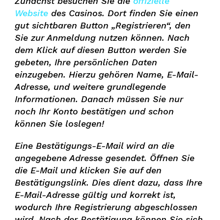
Zunächst besuchen Sie die
offizielle
Website
des Casinos. Dort finden Sie einen
gut sichtbaren Button „Registrieren“, den
Sie zur Anmeldung nutzen können. Nach
dem Klick auf diesen Button werden Sie
gebeten, Ihre persönlichen Daten
einzugeben. Hierzu gehören Name, E-Mail-
Adresse, und weitere grundlegende
Informationen. Danach müssen Sie nur
noch Ihr Konto bestätigen und schon
können Sie loslegen!
Eine Bestätigungs-E-Mail wird an die
angegebene Adresse gesendet. Öffnen Sie
die E-Mail und klicken Sie auf den
Bestätigungslink. Dies dient dazu, dass Ihre
E-Mail-Adresse gültig und korrekt ist,
wodurch Ihre Registrierung abgeschlossen
wird. Nach der Bestätigung können Sie sich